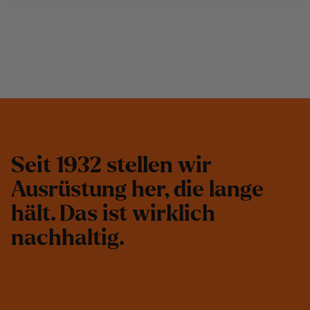
S
e
i
t
1
9
3
2
s
t
e
l
l
e
n
w
i
r
A
u
s
r
ü
s
t
u
n
g
h
e
r
,
d
i
e
l
a
n
g
e
h
ä
l
t
.
D
a
s
i
s
t
w
i
r
k
l
i
c
h
n
a
c
h
h
a
l
t
i
g
.