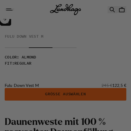
Zum Inhalt springen
Fulu Down Vest M
50%
VERKAUF
:
FULU DOWN VEST M
COLOR
:
ALMOND
FIT
:
REGULAR
Originalpreis:
Verkaufsp
Fulu Down Vest M
245 €
122,5 €
GRÖSSE AUSWÄHLEN
D
a
u
n
e
n
w
e
s
t
e
m
i
t
1
0
0
%