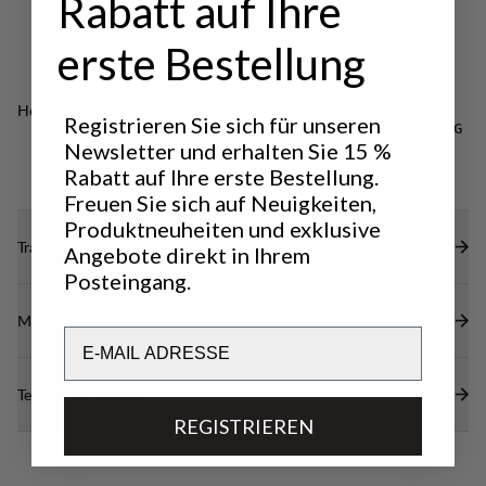
Rabatt auf Ihre
und hält gleichzeitig Brust und Hals warm.
Eine Brusttasche mit Reißverschluss und
Isolationspolsterung.
erste Bestellung
Zwei-Wege-Frontreißverschluss mit Sturmklappe
und Kinnschutz.
Hervorragend für
Registrieren Sie sich für unseren
DWR-Behandlung (100 % frei von
CLASSIC
LIGHT & TECH
NORDIC SKATING
Newsletter und erhalten Sie 15 %
Fluorkohlenwasserstoffen), um Wasser und
TREKKING
TREKKING
Rabatt auf Ihre erste Bestellung.
Schmutz abzuweisen.
Freuen Sie sich auf Neuigkeiten,
Produktneuheiten und exklusive
Transparenz
Angebote direkt in Ihrem
Posteingang.
Materialien
Email
Technische Daten
REGISTRIEREN