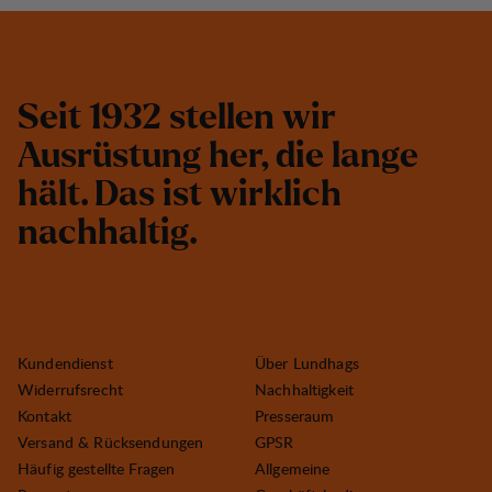
S
e
i
t
1
9
3
2
s
t
e
l
l
e
n
w
i
r
A
u
s
r
ü
s
t
u
n
g
h
e
r
,
d
i
e
l
a
n
g
e
h
ä
l
t
.
D
a
s
i
s
t
w
i
r
k
l
i
c
h
n
a
c
h
h
a
l
t
i
g
.
Kundendienst
Über Lundhags
Widerrufsrecht
Nachhaltigkeit
Kontakt
Presseraum
Versand & Rücksendungen
GPSR
Häufig gestellte Fragen
Allgemeine