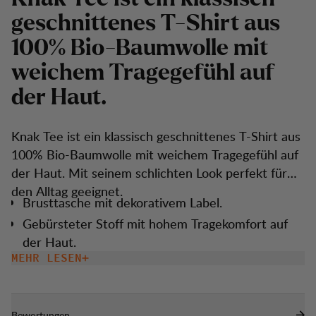
g
e
s
c
h
n
i
t
t
e
n
e
s
T
-
S
h
i
r
t
a
u
s
1
0
0
%
B
i
o
-
B
a
u
m
w
o
l
l
e
m
i
t
w
e
i
c
h
e
m
T
r
a
g
e
g
e
f
ü
h
l
a
u
f
d
e
r
H
a
u
t
.
Knak Tee ist ein klassisch geschnittenes T-Shirt aus
100% Bio-Baumwolle mit weichem Tragegefühl auf
der Haut. Mit seinem schlichten Look perfekt für
den Alltag geeignet.
Brusttasche mit dekorativem Label.
Gebürsteter Stoff mit hohem Tragekomfort auf
der Haut.
MEHR LESEN
Bewertungen