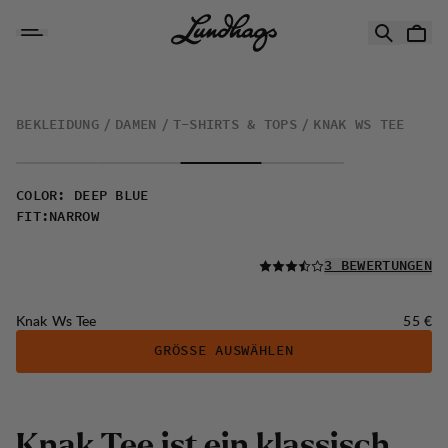
Zum Inhalt springen
Knak Ws Tee
BEKLEIDUNG
DAMEN
T-SHIRTS & TOPS
KNAK WS TEE
COLOR
:
DEEP BLUE
FIT
:
NARROW
LESEN SIE ALLE
3 BEWERTUNGEN
Preis:
Knak Ws Tee
55 €
GRÖSSE AUSWÄHLEN
K
n
a
k
T
e
e
i
s
t
e
i
n
k
l
a
s
s
i
s
c
h