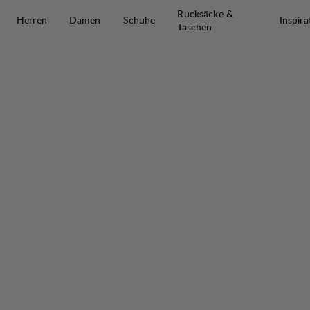
Zum Inhalt springen
Rucksäcke &
Herren
Damen
Schuhe
Inspira
Taschen
Järpen Printed T-Shirt W