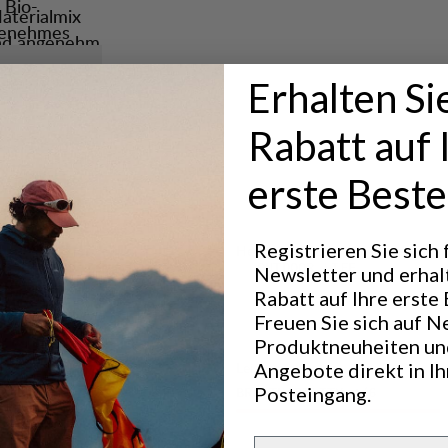
 Bio-
aterialmix
genehmes
und angenehm
ssische
Erhalten Si
fühl auf der
türlichen
hl sorgen.
Rabatt auf 
schlichtem
erste Beste
Registrieren Sie sich
Hervorragend für
OUTDOOR LIFE
Newsletter und erhal
Rabatt auf Ihre erste 
Freuen Sie sich auf N
Produktneuheiten un
Angebote direkt in I
Leistung
Posteingang.
BREATHABILITY
4
/6
Email