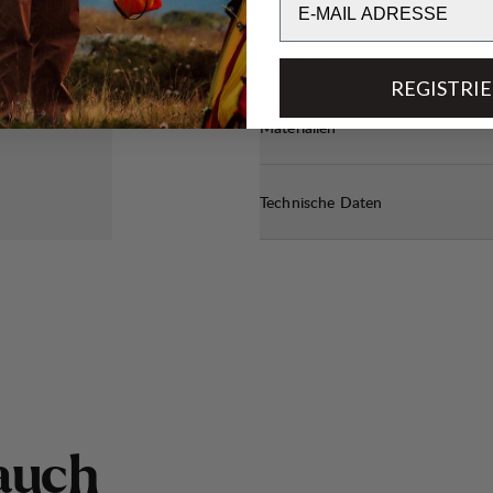
Transparenz
REGISTRI
Materialien
Technische Daten
a
u
c
h