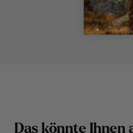
D
a
s
k
ö
n
n
t
e
I
h
n
e
n