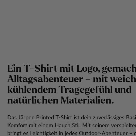
E
i
n
T
-
S
h
i
r
t
m
i
t
L
o
g
o
,
g
e
m
a
c
A
l
l
t
a
g
s
a
b
e
n
t
e
u
e
r
–
m
i
t
w
e
i
c
k
ü
h
l
e
n
d
e
m
T
r
a
g
e
g
e
f
ü
h
l
u
n
d
n
a
t
ü
r
l
i
c
h
e
n
M
a
t
e
r
i
a
l
i
e
n
.
Das Järpen Printed T-Shirt ist dein zuverlässiges Basi
Komfort mit einem Hauch Stil. Mit seinem verspielte
bringt es Leichtigkeit in jedes Outdoor-Abenteuer – 