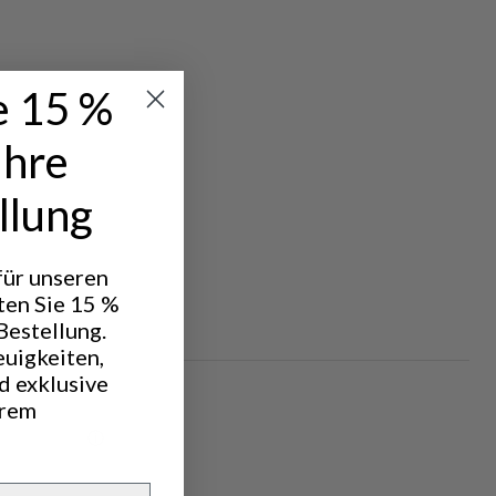
e 15 %
Ihre
llung
 für unseren
ten Sie 15 %
Bestellung.
euigkeiten,
d exklusive
hrem