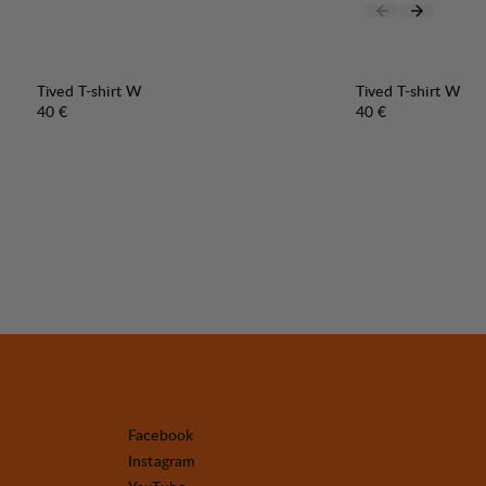
Tived T-shirt W
Tived T-shirt W
Preis:
Preis:
40 €
40 €
Facebook
Instagram