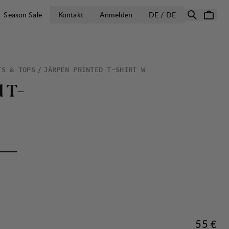
LAND AUSWÄH
Season Sale
Kontakt
Anmelden
DE / DE
TS & TOPS
JÄRPEN PRINTED T-SHIRT W
d
T
-
Preis:
55 €