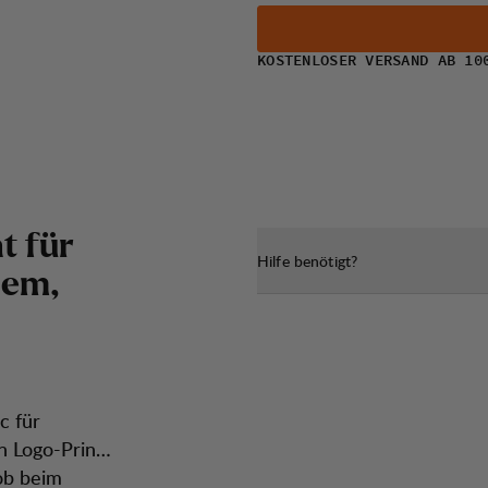
KOSTENLOSER VERSAND AB 10
h
t
f
ü
r
Hilfe benötigt?
h
e
m
,
c für
n Logo-Print
ob beim