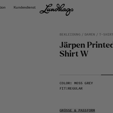
tion
Kundendienst
BEKLEIDUNG
DAMEN
T-SHIR
J
ä
r
p
e
n
P
r
i
n
t
e
S
h
i
r
t
W
COLOR
:
MOSS GREY
FIT
:
REGULAR
GRÖSSE & PASSFORM