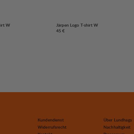
hirt W
Järpen Logo T-shirt W
Preis:
45 €
Kundendienst
Über Lundhags
Widerrufsrecht
Nachhaltigkeit