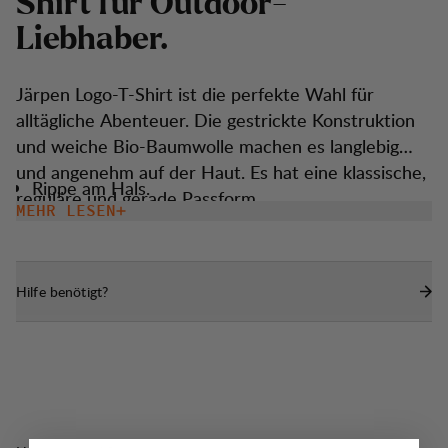
S
h
i
r
t
f
ü
r
O
u
t
d
o
o
r
-
L
i
e
b
h
a
b
e
r
.
Järpen Logo-T-Shirt ist die perfekte Wahl für
alltägliche Abenteuer. Die gestrickte Konstruktion
und weiche Bio-Baumwolle machen es langlebig
und angenehm auf der Haut. Es hat eine klassische,
Rippe am Hals.
reguläre und gerade Passform.
MEHR LESEN
Hilfe benötigt?