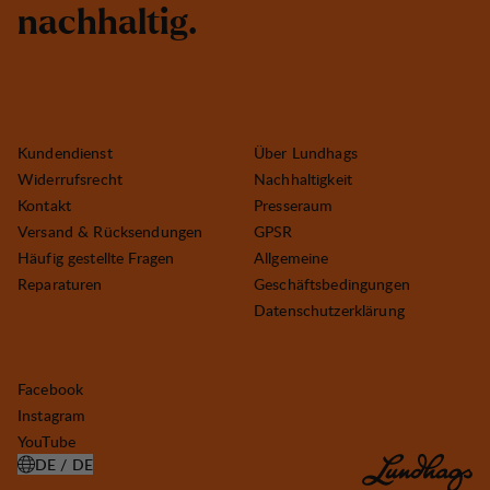
n
a
c
h
h
a
l
t
i
g
.
Kundendienst
Über Lundhags
Widerrufsrecht
Nachhaltigkeit
Kontakt
Presseraum
Versand & Rücksendungen
GPSR
Häufig gestellte Fragen
Allgemeine
Reparaturen
Geschäftsbedingungen
Datenschutzerklärung
Facebook
Instagram
YouTube
DE / DE
LAND AUSWÄHLEN ÖFFNEN