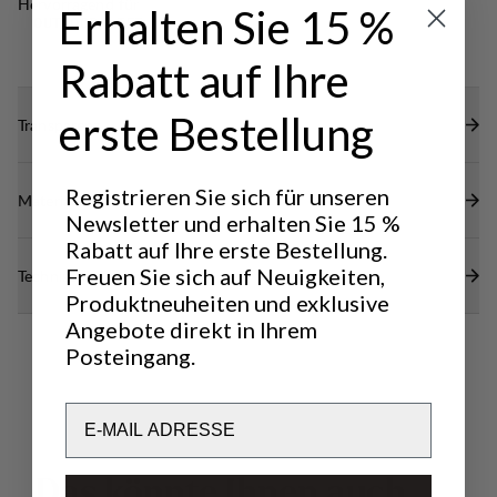
Hervorragend für
Erhalten Sie 15 %
OUTDOOR LIFE
Rabatt auf Ihre
erste Bestellung
Transparenz
Registrieren Sie sich für unseren
Materialien
Newsletter und erhalten Sie 15 %
Rabatt auf Ihre erste Bestellung.
Freuen Sie sich auf Neuigkeiten,
Technische Daten
Produktneuheiten und exklusive
Angebote direkt in Ihrem
Posteingang.
Email
D
a
s
k
ö
n
n
t
e
I
h
n
e
n
a
u
c
h