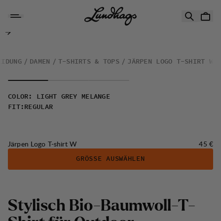
Zum Inhalt springen
Järpen Logo T-shirt W
EIDUNG
DAMEN
T-SHIRTS & TOPS
JÄRPEN LOGO T-SHIRT W
COLOR
:
LIGHT GREY MELANGE
FIT
:
REGULAR
Preis:
Järpen Logo T-shirt W
45 €
GRÖSSE AUSWÄHLEN
S
t
y
l
i
s
c
h
B
i
o
-
B
a
u
m
w
o
l
l
-
T
-