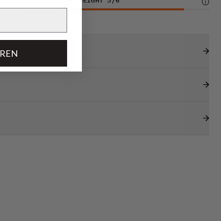
LIGHTWEIGHT
5
/6
EREN