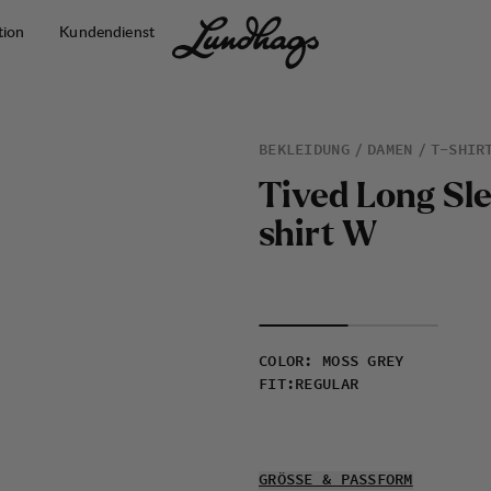
tion
Kundendienst
BEKLEIDUNG
DAMEN
T-SHIR
T
i
v
e
d
L
o
n
g
S
l
s
h
i
r
t
W
COLOR
:
MOSS GREY
FIT
:
REGULAR
GRÖSSE & PASSFORM