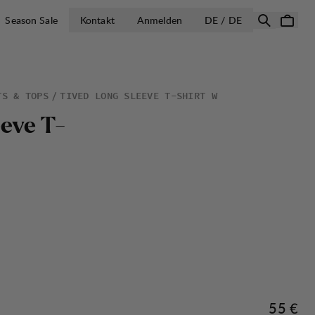
LAND AUSWÄH
Season Sale
Kontakt
Anmelden
DE / DE
TS & TOPS
TIVED LONG SLEEVE T-SHIRT W
e
e
v
e
T
-
Preis:
55 €