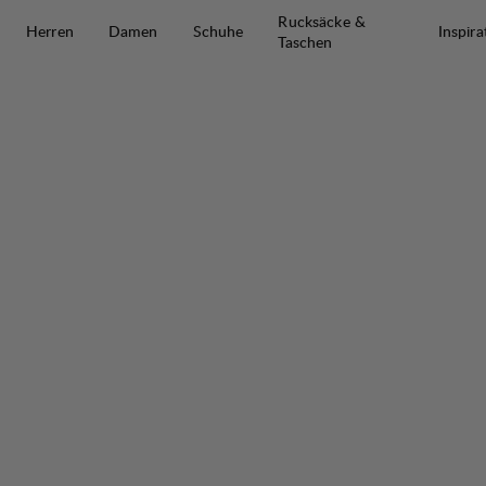
Zum Inhalt springen
Rucksäcke &
Herren
Damen
Schuhe
Inspira
Taschen
Tived Long Sleeve T-shirt W