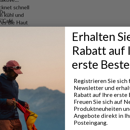
cknet schnell
0+.
hm kühl und
S’Café
 es die Haut
fé®-
Erhalten Si
rmeidung von
ähte
en Armen
Rabatt auf 
 für alle
t.
erste Beste
Registrieren Sie sich
Hervorragend für
Newsletter und erhal
LIGHT & TECH
OUT
Rabatt auf Ihre erste 
TREKKING
Freuen Sie sich auf N
Produktneuheiten un
Angebote direkt in I
Posteingang.
Leistung