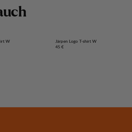
a
u
c
h
hirt W
Järpen Logo T-shirt W
Preis:
45 €