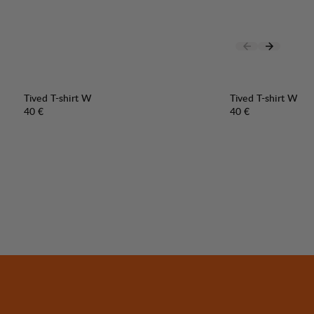
Tived T-shirt W
Tived T-shirt W
Preis:
Preis:
40 €
40 €