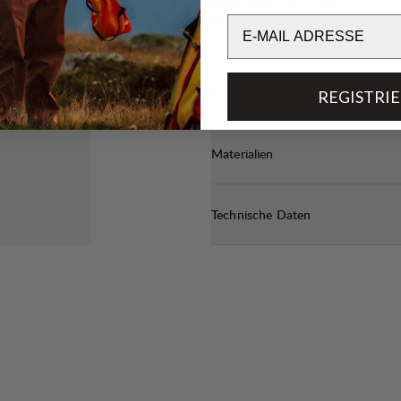
BREATHABILITY
5
/6
Email
Transparenz
REGISTRI
Materialien
Technische Daten