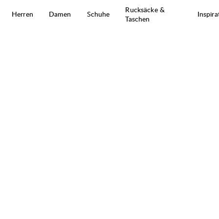
Zum Inhalt springen
Rucksäcke &
Herren
Damen
Schuhe
Inspira
Taschen
Knak Ws Tee