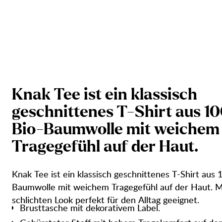
K
n
a
k
T
e
e
i
s
t
e
i
n
k
l
a
s
s
i
s
c
h
g
e
s
c
h
n
i
t
t
e
n
e
s
T
-
S
h
i
r
t
a
u
s
1
0
B
i
o
-
B
a
u
m
w
o
l
l
e
m
i
t
w
e
i
c
h
e
m
T
r
a
g
e
g
e
f
ü
h
l
a
u
f
d
e
r
H
a
u
t
.
Knak Tee ist ein klassisch geschnittenes T-Shirt aus
Baumwolle mit weichem Tragegefühl auf der Haut. M
schlichten Look perfekt für den Alltag geeignet.
Brusttasche mit dekorativem Label.