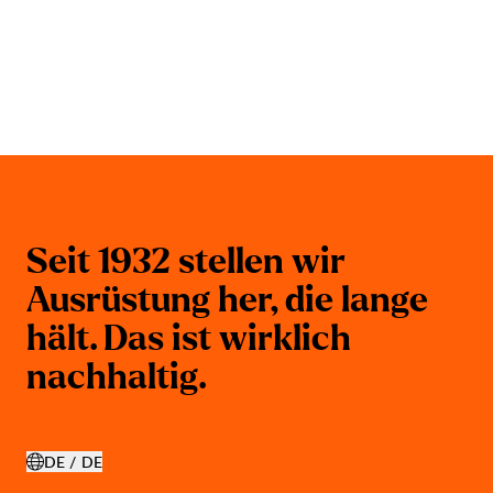
S
e
i
t
1
9
3
2
s
t
e
l
l
e
n
w
i
r
A
u
s
r
ü
s
t
u
n
g
h
e
r
,
d
i
e
l
a
n
g
e
h
ä
l
t
.
D
a
s
i
s
t
w
i
r
k
l
i
c
h
n
a
c
h
h
a
l
t
i
g
.
DE / DE
LAND AUSWÄHLEN ÖFFNEN