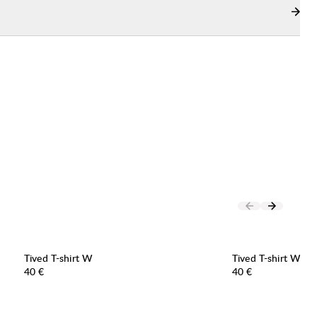
Tived T-shirt W
Tived T-shirt W
Preis:
Preis:
40 €
40 €