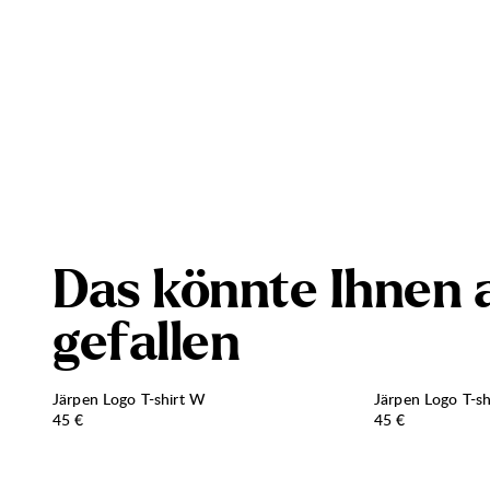
D
a
s
k
ö
n
n
t
e
I
h
n
e
n
g
e
f
a
l
l
e
n
Järpen Logo T-shirt W
Järpen Logo T-s
Preis:
Preis:
45 €
45 €