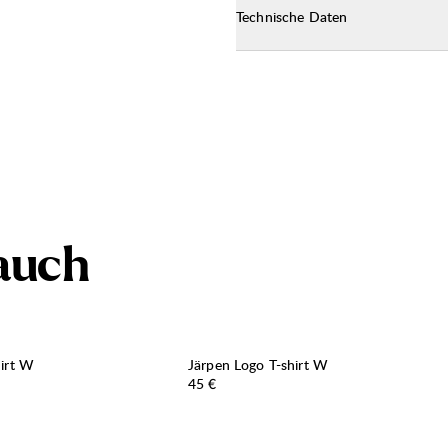
Technische Daten
a
u
c
h
hirt W
Järpen Logo T-shirt W
Preis:
45 €