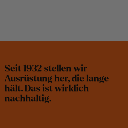
S
e
i
t
1
9
3
2
s
t
e
l
l
e
n
w
i
r
A
u
s
r
ü
s
t
u
n
g
h
e
r
,
d
i
e
l
a
n
g
e
h
ä
l
t
.
D
a
s
i
s
t
w
i
r
k
l
i
c
h
n
a
c
h
h
a
l
t
i
g
.