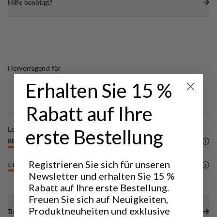
Hilfe benötigt?
auf der Haut und erhöht den Komfort bei
Shirt ist pflegeleicht, schnell trocknend und damit
warmem Wetter.
perfekt für mehrtägige Touren. Bleib frisch,
komfortabel und bereit für jedes Outdoor-
Abenteuer – mit dem Tyre Merino T-Shirt.
Hervorragend für
CLASSIC
OUTDOOR LIFE
Erhalten Sie 15 %
TREKKING
Rabatt auf Ihre
Leistung
erste Bestellung
BREATHABILITY
4
/6
Registrieren Sie sich für unseren
LIGHTWEIGHT
4
/6
Newsletter und erhalten Sie 15 %
Rabatt auf Ihre erste Bestellung.
Freuen Sie sich auf Neuigkeiten,
Produktneuheiten und exklusive
Transparenz