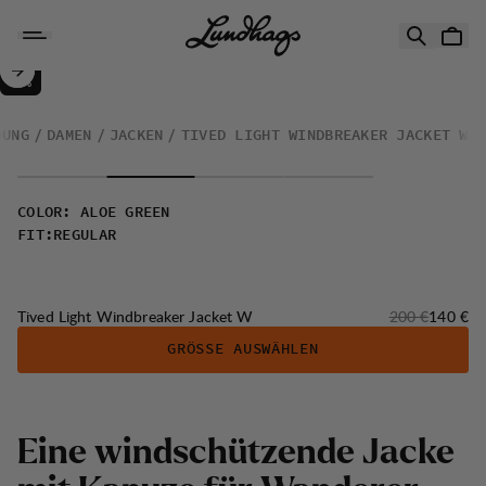
Zum Inhalt springen
Tived Light Windbreaker Jacket W
30%
VERKAUF
:
DUNG
DAMEN
JACKEN
TIVED LIGHT WINDBREAKER JACKET W
COLOR
:
ALOE GREEN
FIT
:
REGULAR
Originalpreis:
Verkaufs
Tived Light Windbreaker Jacket W
200 €
140 €
GRÖSSE AUSWÄHLEN
Eine windschützende Jacke