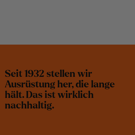
S
e
i
t
1
9
3
2
s
t
e
l
l
e
n
w
i
r
A
u
s
r
ü
s
t
u
n
g
h
e
r
,
d
i
e
l
a
n
g
e
h
ä
l
t
.
D
a
s
i
s
t
w
i
r
k
l
i
c
h
n
a
c
h
h
a
l
t
i
g
.