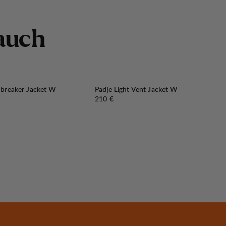
a
u
c
h
dbreaker Jacket W
Padje Light Vent Jacket W
Preis:
210 €