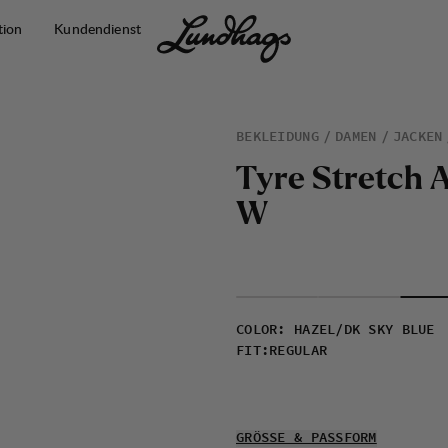
tion
Kundendienst
BEKLEIDUNG
DAMEN
JACKEN
T
y
r
e
S
t
r
e
t
c
h
W
COLOR
:
HAZEL/DK SKY BLUE
FIT
:
REGULAR
GRÖSSE & PASSFORM