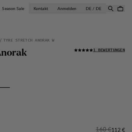
LAND AUSWÄH
Season Sale
Kontakt
Anmelden
DE / DE
TYRE STRETCH ANORAK W
LESEN SIE ALLE
A
n
o
r
a
k
1 BEWERTUNGEN
Originalpreis:
160 €
Verkaufs
112 €