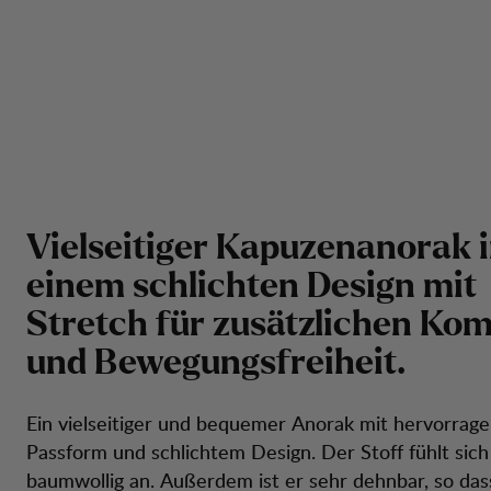
V
i
e
l
s
e
i
t
i
g
e
r
K
a
p
u
z
e
n
a
n
o
r
a
k
i
e
i
n
e
m
s
c
h
l
i
c
h
t
e
n
D
e
s
i
g
n
m
i
t
S
t
r
e
t
c
h
f
ü
r
z
u
s
ä
t
z
l
i
c
h
e
n
K
o
u
n
d
B
e
w
e
g
u
n
g
s
f
r
e
i
h
e
i
t
.
Ein vielseitiger und bequemer Anorak mit hervorrag
Passform und schlichtem Design. Der Stoff fühlt sic
baumwollig an. Außerdem ist er sehr dehnbar, so dass