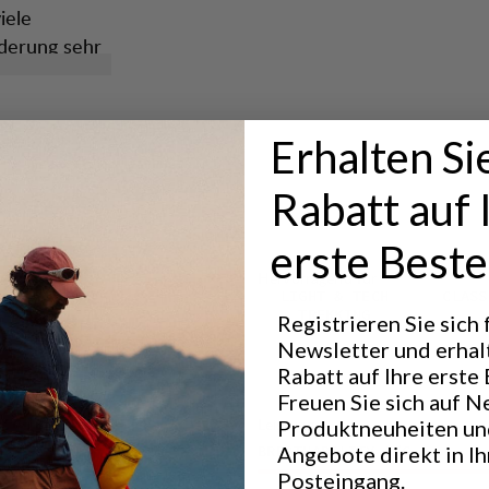
iele
derung sehr
aber.
tung.
Erhalten Si
Rabatt auf 
erste Beste
Hervorragend für
LIGHT & TECH
CLASS
TREKKING
Registrieren Sie sich
Newsletter und erhal
Rabatt auf Ihre erste 
Freuen Sie sich auf N
Leistung
Produktneuheiten un
Angebote direkt in I
BREATHABILITY
5
/6
Posteingang.