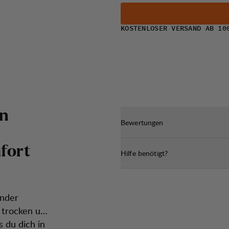
KOSTENLOSER VERSAND AB 10
n
Bewertungen
m
f
o
r
t
Hilfe benötigt?
ender
h trocken und
 du dich in