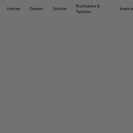
Zum Inhalt springen
Rucksäcke &
Herren
Damen
Schuhe
Inspira
Taschen
Tyre Stretch Anorak W
30%
VERKAUF
: