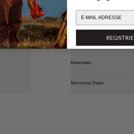
LIGHTWEIGHT
6
/6
Email
REGISTRI
Transparenz
Materialien
Technische Daten