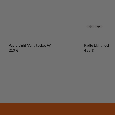
Padje Light Vent Jacket W
Padje Light Tech 
Preis:
Preis:
210 €
455 €