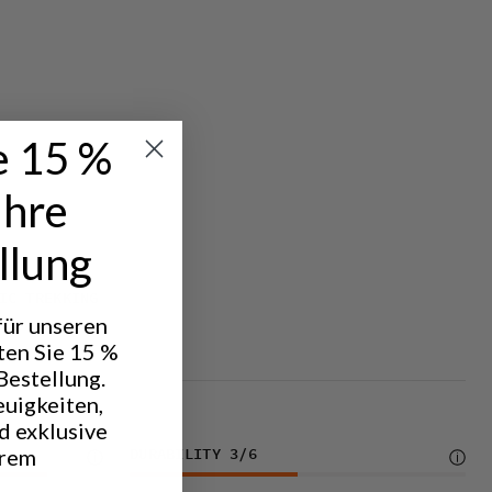
e 15 %
Ihre
llung
IC TREKKING
 für unseren
ten Sie 15 %
Bestellung.
euigkeiten,
d exklusive
hrem
DURABILITY
3
/6