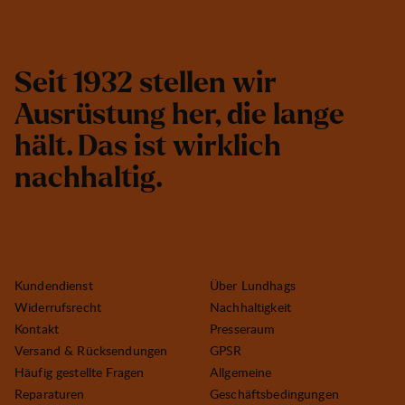
S
e
i
t
1
9
3
2
s
t
e
l
l
e
n
w
i
r
A
u
s
r
ü
s
t
u
n
g
h
e
r
,
d
i
e
l
a
n
g
e
h
ä
l
t
.
D
a
s
i
s
t
w
i
r
k
l
i
c
h
n
a
c
h
h
a
l
t
i
g
.
Kundendienst
Über Lundhags
Widerrufsrecht
Nachhaltigkeit
Kontakt
Presseraum
Versand & Rücksendungen
GPSR
Häufig gestellte Fragen
Allgemeine
Reparaturen
Geschäftsbedingungen