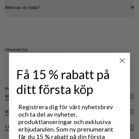
Behöver du hjälp?
Utmärkt för
LIGHT & TECH
CLASSIC
TREKKING
TREKKING
Få 15 % rabatt på
ditt första köp
Prestanda
BREATHABILITY
5
/6
Registrera dig för vårt nyhetsbrev
DURABILITY
3
/6
och ta del av nyheter,
produktlanseringar och exklusiva
LIGHTWEIGHT
6
/6
erbjudanden. Som ny prenumerant
får du 15 % rabatt på din första