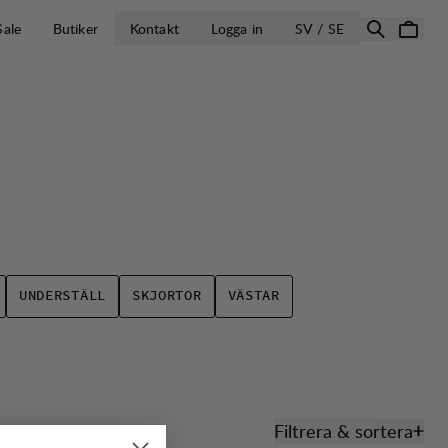
ÖPPNA VÄLJ L
Sale
Butiker
Kontakt
Logga in
SV / SE
UNDERSTÄLL
SKJORTOR
VÄSTAR
Filtrera & sortera