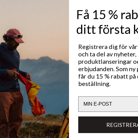
Få 15 % rab
shirt M
Knak Ms Tee
ditt första 
Pris:
600 kr
Registrera dig för vå
30%
REA
:
Shirt M
Tyre Merino T-Shirt M
och ta del av nyheter,
s
:
Originalpris:
Reapris
:
r
700 kr
490 kr
produktlanseringar o
erbjudanden. Som ny
får du 15 % rabatt på 
Tived T-shirt M
beställning.
Pris:
450 kr
Email
 T-Shirt M
Tived T-shirt M
Pris:
450 kr
REGISTRER