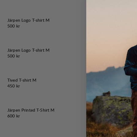
Järpen Logo T-shirt M
Järpen Logo T-
Pris:
Pris:
500 kr
500 kr
30%
REA
:
Järpen Logo T-shirt M
Tyre Merino T-
Pris:
Originalpris:
Reapri
500 kr
700 kr
490 k
Tived T-shirt M
Knak Ms Tee
Pris:
Pris:
450 kr
600 kr
Järpen Printed T-Shirt M
Järpen Printed
Pris:
Pris:
600 kr
600 kr
50%