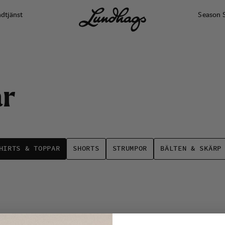
dtjänst
Season 
a
r
HIRTS & TOPPAR
SHORTS
STRUMPOR
BÄLTEN & SKÄRP