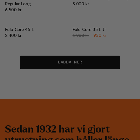
Pris:
Regular Long
5 000 kr
Pris:
6 500 kr
50%
REA
:
Fulu Core 45 L
Fulu Core 35 L Jr
Pris:
Originalpris:
Reapris
:
2 400 kr
1 900 kr
950 kr
LADDA MER
S
e
d
a
n
1
9
3
2
h
a
r
v
i
g
j
o
r
t