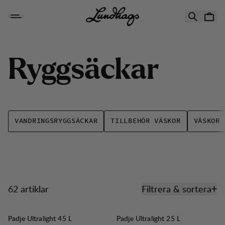
Hoppa till innehåll
Ryggsäckar
R
y
g
g
s
ä
c
k
a
r
VANDRINGSRYGGSÄCKAR
TILLBEHÖR VÄSKOR
VÄSKOR
62 artiklar
Filtrera & sortera
Produkter
Padje Ultralight 45 L
Padje Ultralight 25 L