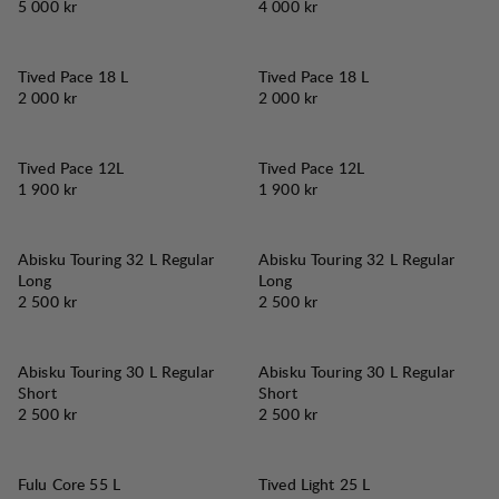
Pris:
Pris:
5 000 kr
4 000 kr
Tived Pace 18 L
Tived Pace 18 L
Pris:
Pris:
2 000 kr
2 000 kr
Tived Pace 12L
Tived Pace 12L
Pris:
Pris:
1 900 kr
1 900 kr
Abisku Touring 32 L Regular
Abisku Touring 32 L Regular
Long
Long
Pris:
Pris:
2 500 kr
2 500 kr
Abisku Touring 30 L Regular
Abisku Touring 30 L Regular
Short
Short
Pris:
Pris:
2 500 kr
2 500 kr
Fulu Core 55 L
Tived Light 25 L