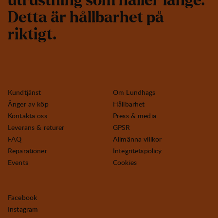
u
t
r
u
s
t
n
i
n
g
s
o
m
h
å
l
l
e
r
l
ä
n
g
e
.
D
e
t
t
a
ä
r
h
å
l
l
b
a
r
h
e
t
p
å
r
i
k
t
i
g
t
.
Kundtjänst
Om Lundhags
Ånger av köp
Hållbarhet
Kontakta oss
Press & media
Leverans & returer
GPSR
FAQ
Allmänna villkor
Reparationer
Integritetspolicy
Events
Cookies
Facebook
Instagram