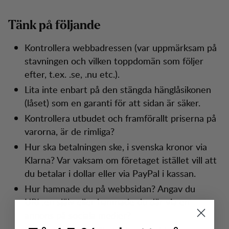
Tänk på följande
Kontrollera webbadressen (var uppmärksam på
stavningen och vilken toppdomän som följer
efter, t.ex. .se, .nu etc.).
Lita inte enbart på den stängda hänglåsikonen
(låset) som en garanti för att sidan är säker.
Kontrollera utbudet och framförallt priserna på
varorna, är de rimliga?
Hur ska betalningen ske, i svenska kronor via
Klarna? Var vaksam om företaget istället vill att
du betalar i dollar eller via PayPal i kassan.
Hur hamnade du på webbsidan? Angav du
URL:en själv eller hamnade du där via en
annons på sociala medier?