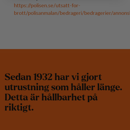
https://polisen.se/utsatt-for-
brott/polisanmalan/bedrageri/bedragerier/annons
S
e
d
a
n
1
9
3
2
h
a
r
v
i
g
j
o
r
t
u
t
r
u
s
t
n
i
n
g
s
o
m
h
å
l
l
e
r
l
ä
n
g
e
.
D
e
t
t
a
ä
r
h
å
l
l
b
a
r
h
e
t
p
å
r
i
k
t
i
g
t
.