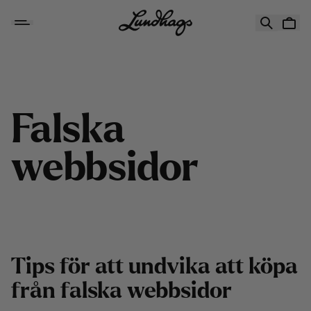
Hoppa till innehåll
Falska webbsidor
F
a
l
s
k
a
w
e
b
b
s
i
d
o
r
Tips för att undvika att köpa
från falska webbsidor