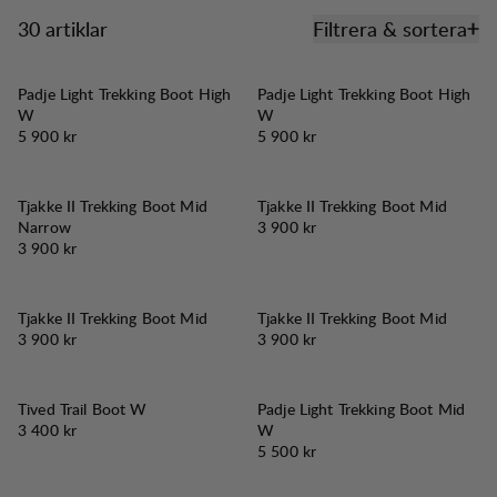
30 artiklar
Filtrera & sortera
Produkter
Padje Light Trekking Boot High
Padje Light Trekking Boot High
W
W
Pris:
Pris:
5 900 kr
5 900 kr
Tjakke II Trekking Boot Mid
Tjakke II Trekking Boot Mid
Pris:
Narrow
3 900 kr
Pris:
3 900 kr
Tjakke II Trekking Boot Mid
Tjakke II Trekking Boot Mid
Pris:
Pris:
3 900 kr
3 900 kr
Tived Trail Boot W
Padje Light Trekking Boot Mid
Pris:
3 400 kr
W
Pris:
5 500 kr