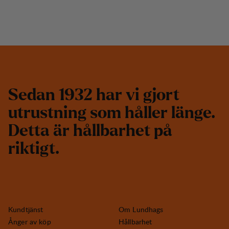
S
e
d
a
n
1
9
3
2
h
a
r
v
i
g
j
o
r
t
u
t
r
u
s
t
n
i
n
g
s
o
m
h
å
l
l
e
r
l
ä
n
g
e
.
D
e
t
t
a
ä
r
h
å
l
l
b
a
r
h
e
t
p
å
r
i
k
t
i
g
t
.
Kundtjänst
Om Lundhags
Ånger av köp
Hållbarhet