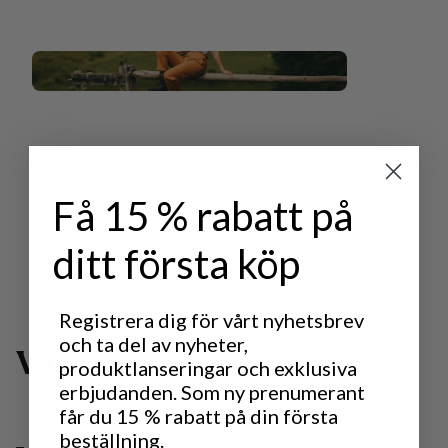
Få 15 % rabatt på
ditt första köp
Registrera dig för vårt nyhetsbrev
och ta del av nyheter,
V
å
r
a
s
o
m
m
a
r
f
a
v
o
r
i
t
e
r
produktlanseringar och exklusiva
erbjudanden. Som ny prenumerant
får du 15 % rabatt på din första
beställning.
30%
30%
REA
:
REA
: