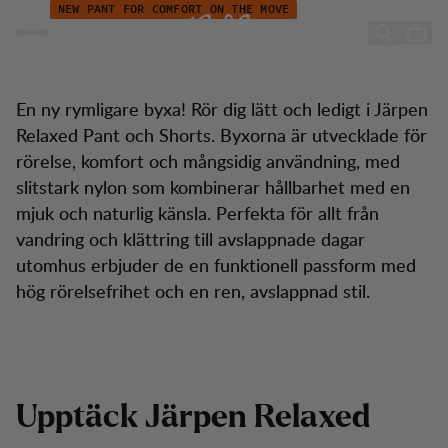
Kampanj - Järpen Relaxed
Hoppa till innehåll
NEW PANT FOR COMFORT ON THE MOVE
Järpen Relaxed Pants
En ny rymligare byxa! Rör dig lätt och ledigt i Järpen
Relaxed Pant och Shorts. Byxorna är utvecklade för
rörelse, komfort och mångsidig användning, med
slitstark nylon som kombinerar hållbarhet med en
mjuk och naturlig känsla. Perfekta för allt från
vandring och klättring till avslappnade dagar
utomhus erbjuder de en funktionell passform med
hög rörelsefrihet och en ren, avslappnad stil.
U
p
p
t
ä
c
k
J
ä
r
p
e
n
R
e
l
a
x
e
d