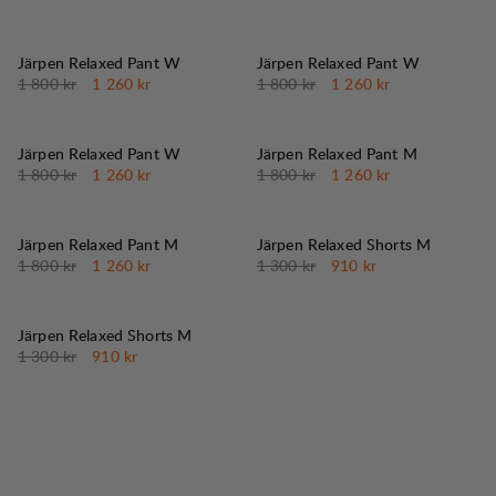
30%
30%
REA
:
REA
:
Järpen Relaxed Pant W
Järpen Relaxed Pant W
Originalpris:
Reapris
:
Originalpris:
Reapris
:
1 800 kr
1 260 kr
1 800 kr
1 260 kr
30%
30%
REA
:
REA
:
Järpen Relaxed Pant W
Järpen Relaxed Pant M
Originalpris:
Reapris
:
Originalpris:
Reapris
:
1 800 kr
1 260 kr
1 800 kr
1 260 kr
30%
30%
REA
:
REA
:
Järpen Relaxed Pant M
Järpen Relaxed Shorts M
Originalpris:
Reapris
:
Originalpris:
Reapris
:
1 800 kr
1 260 kr
1 300 kr
910 kr
30%
REA
:
Järpen Relaxed Shorts M
Originalpris:
Reapris
:
1 300 kr
910 kr