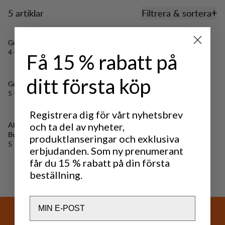
5 artiklar
Filtrera & sortera
Produkter
Guide BC
Guide Expedition BC
Pris:
Pris:
4 000 kr
5 000 kr
Få 15 % rabatt på
ditt första köp
Guide Expedition 75
Abisku Xplore Ski Boot
Pris:
Pris:
5 000 kr
4 500 kr
Registrera dig för vårt nyhetsbrev
Abisku Expedition Xplore Ski
och ta del av nyheter,
Boot
produktlanseringar och exklusiva
Pris:
5 200 kr
erbjudanden. Som ny prenumerant
får du 15 % rabatt på din första
beställning.
Email