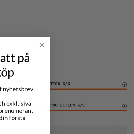
att på
köp
INSULATION
6
/6
rt nyhetsbrev
ch exklusiva
WATER PROTECTION
6
/6
 prenumerant
din första