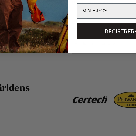
Hållbarhetsegenskaper
Email
Material
REGISTRER
Tekniska specifikationer
ä
r
l
d
e
n
s