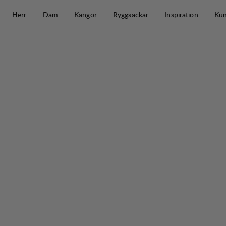
Hoppa till innehåll
Herr
Dam
Kängor
Ryggsäckar
Inspiration
Kun
Guide Expedition 75