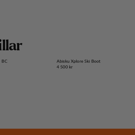
i
l
l
a
r
n BC
Abisku Xplore Ski Boot
Pris:
4 500 kr