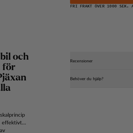
FRI FRAKT ÖVER 1000 SEK. 
bil och
Recensioner
 för
Pjäxan
Behöver du hjälp?
lla
skalprincip
effektivt
 av