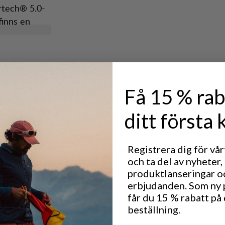
rtech® 5.0-
finns en
 Innerskon är
 75 är gjord
v
lgrepp.
ället
Riva”, 412,
Få 15 % rab
ditt första 
Prestanda
DURABILITY
6
/6
Registrera dig för vå
och ta del av nyheter,
produktlanseringar o
PROTECTION (TERRAIN)
6
/6
erbjudanden. Som ny
får du 15 % rabatt på 
beställning.