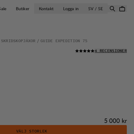
ÖPPNA VÄLJ L
Sale
Butiker
Kontakt
Logga in
SV / SE
 SKRIDSKOPJÄXOR
GUIDE EXPEDITION 75
LÄS ALLA
4 RECENSIONER
Pris:
5 000 kr
VÄLJ STORLEK