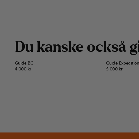
D
u
k
a
n
s
k
e
o
c
k
s
å
g
Guide BC
Guide Expeditio
Pris:
Pris:
4 000 kr
5 000 kr