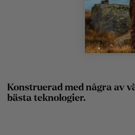
K
o
n
s
t
r
u
e
r
a
d
m
e
d
n
å
g
r
a
a
v
v
b
ä
s
t
a
t
e
k
n
o
l
o
g
i
e
r
.