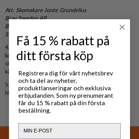
Att: Skomakare Jonte Grundelius
Brav Sweden AB,
Box 29, 837 22 Järpen,
Sweden
Få 15 % rabatt på
4. Så snart de tittat igenom din beställning blir du
ditt första köp
kontaktad för att slutföra detaljerna. Våra
skomakare kommer sedan att börja tillverka dina
kängor.
Registrera dig för vårt nyhetsbrev
och ta del av nyheter,
5. När de är helt klara skickas kängorna till dig
produktlanseringar och exklusiva
tillsammans med en faktura.
erbjudanden. Som ny prenumerant
får du 15 % rabatt på din första
beställning.
Email