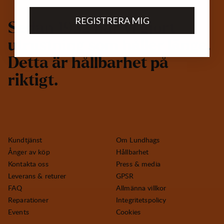
REGISTRERA MIG
S
e
d
a
n
1
9
3
2
h
a
r
v
i
g
j
o
r
t
u
t
r
u
s
t
n
i
n
g
s
o
m
h
å
l
l
e
r
l
ä
n
g
e
.
D
e
t
t
a
ä
r
h
å
l
l
b
a
r
h
e
t
p
å
r
i
k
t
i
g
t
.
Kundtjänst
Om Lundhags
Ånger av köp
Hållbarhet
Kontakta oss
Press & media
Leverans & returer
GPSR
FAQ
Allmänna villkor
Reparationer
Integritetspolicy
Events
Cookies