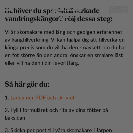
Custom Made
Custom Made - Made for
Hoppa till innehåll
Behöver du specialtillverkade
You
vandringskängor? Följ dessa steg:
Vi är skomakare med lång och gedigen erfarenhet
av kängtillverkning. Vi kan hjälpa dig att tillverka en
känga precis som du vill ha den - oavsett om du har
en fot större än den andra, önskar en smalare läst
eller vill ha den i din favoritfärg.
Så här gör du:
1.
Ladda ner PDF och skriv ut
2. Fyll i formuläret och rita av dina fötter på
baksidan
3. Skicka per post till våra skomakare i Järpen