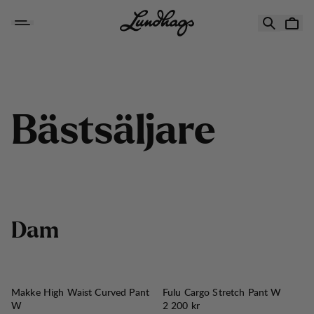
Hoppa till innehåll
Bästsäljare Dam
B
ä
s
t
s
ä
l
j
a
r
e
D
a
m
Makke High Waist Curved Pant
Fulu Cargo Stretch Pant W
Pris:
W
2 200 kr