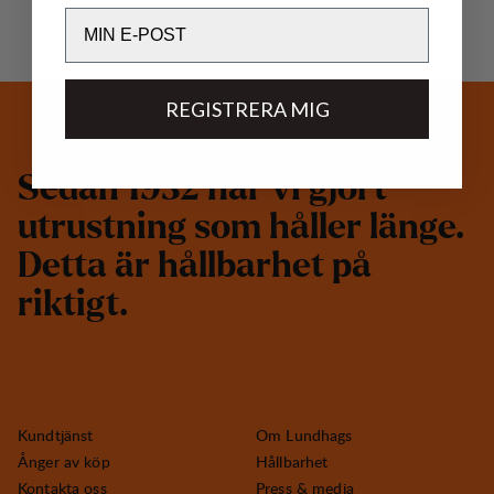
Email
REGISTRERA MIG
S
e
d
a
n
1
9
3
2
h
a
r
v
i
g
j
o
r
t
u
t
r
u
s
t
n
i
n
g
s
o
m
h
å
l
l
e
r
l
ä
n
g
e
.
D
e
t
t
a
ä
r
h
å
l
l
b
a
r
h
e
t
p
å
r
i
k
t
i
g
t
.
Kundtjänst
Om Lundhags
Ånger av köp
Hållbarhet
Kontakta oss
Press & media