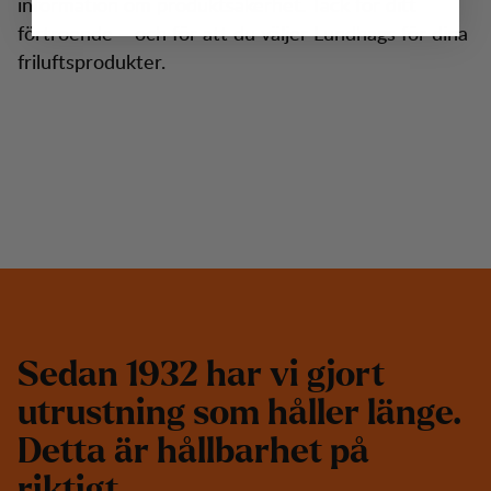
information om produktsäkerhet. Tack för ditt
förtroende – och för att du väljer Lundhags för dina
friluftsprodukter.
S
e
d
a
n
1
9
3
2
h
a
r
v
i
g
j
o
r
t
u
t
r
u
s
t
n
i
n
g
s
o
m
h
å
l
l
e
r
l
ä
n
g
e
.
D
e
t
t
a
ä
r
h
å
l
l
b
a
r
h
e
t
p
å
r
i
k
t
i
g
t
.