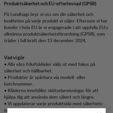
Produktsäkerhet och EU-efterlevnad (GPSR)
På Lundhags bryr vi oss om din säkerhet och
kvaliteten på varje produkt vi säljer. Eftersom vi har
kunder i hela EU är vi engagerade i att uppfylla EU:s
allmänna produktsäkerhetsförordning (GPSR), som
träder i full kraft den 13 december 2024.
Vad vi gör
• Alla våra friluftskläder väljs ut med fokus på
säkerhet och hållbarhet.
• Produkter är spårbara via modell- eller
batchnummer.
• Kläderna innehåller skötselanvisningar för att
hjälpa dig att använda dem säkert och längre.
• Vi uppdaterar varje produktsida med säkerhets-
och kontaktinformation, i enlighet med GPSR.