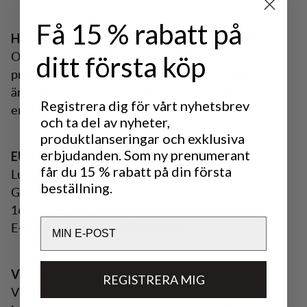
Få 15 % rabatt på
Har du frågor om säkerhet eller återkallelser?
Om du upptäcker ett säkerhetsproblem med en
ditt första köp
produkt, kontakta oss omedelbart. Vi utreder
ärendet och erbjuder vid behov retur eller
Registrera dig för vårt nyhetsbrev
ersättning.
och ta del av nyheter,
produktlanseringar och exklusiva
erbjudanden. Som ny prenumerant
EU-kontakt för produktsäkerhet
får du 15 % rabatt på din första
Lundhags / BRAV Sweden AB
beställning.
Gustavslundsvägen 34
167 51 Bromma
Email
E-post: support@lundhags.com
Vi är redo
REGISTRERA MIG
Vi arbetar aktivt med att förbättra hur vi visar