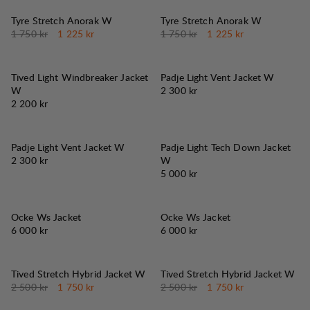
30%
30%
REA
:
REA
:
Tyre Stretch Anorak W
Tyre Stretch Anorak W
Originalpris:
Reapris
:
Originalpris:
Reapris
:
1 750 kr
1 225 kr
1 750 kr
1 225 kr
Tived Light Windbreaker Jacket
Padje Light Vent Jacket W
Pris:
W
2 300 kr
Pris:
2 200 kr
Padje Light Vent Jacket W
Padje Light Tech Down Jacket
Pris:
2 300 kr
W
Pris:
5 000 kr
Ocke Ws Jacket
Ocke Ws Jacket
Pris:
Pris:
6 000 kr
6 000 kr
30%
30%
REA
:
REA
:
Tived Stretch Hybrid Jacket W
Tived Stretch Hybrid Jacket W
Originalpris:
Reapris
:
Originalpris:
Reapris
:
2 500 kr
1 750 kr
2 500 kr
1 750 kr