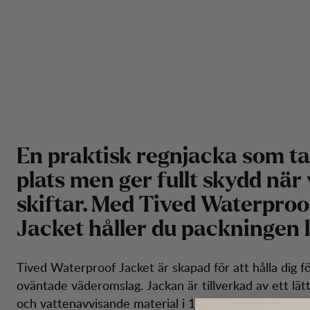
E
n
p
r
a
k
t
i
s
k
r
e
g
n
j
a
c
k
a
s
o
m
t
a
p
l
a
t
s
m
e
n
g
e
r
f
u
l
l
t
s
k
y
d
d
n
ä
r
s
k
i
f
t
a
r
.
M
e
d
T
i
v
e
d
W
a
t
e
r
p
r
o
o
J
a
c
k
e
t
h
å
l
l
e
r
d
u
p
a
c
k
n
i
n
g
e
n
l
Tived Waterproof Jacket är skapad för att hålla dig 
oväntade väderomslag. Jackan är tillverkad av ett lätt
och vattenavvisande material i 100% återvunnen po