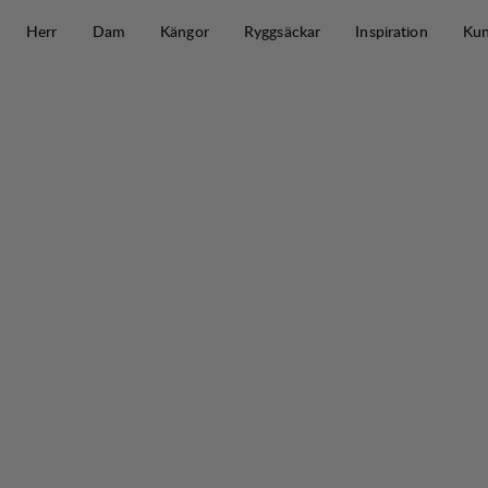
Hoppa till innehåll
Herr
Dam
Kängor
Ryggsäckar
Inspiration
Kun
Tived Waterproof Jacket W