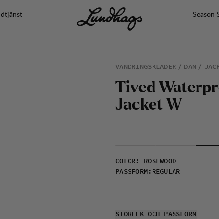
dtjänst
Season 
VANDRINGSKLÄDER
DAM
JAC
T
i
v
e
d
W
a
t
e
r
p
r
J
a
c
k
e
t
W
COLOR
:
ROSEWOOD
PASSFORM
:
REGULAR
STORLEK OCH PASSFORM