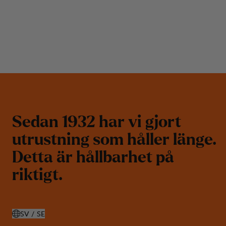
S
e
d
a
n
1
9
3
2
h
a
r
v
i
g
j
o
r
t
u
t
r
u
s
t
n
i
n
g
s
o
m
h
å
l
l
e
r
l
ä
n
g
e
.
D
e
t
t
a
ä
r
h
å
l
l
b
a
r
h
e
t
p
å
r
i
k
t
i
g
t
.
SV / SE
ÖPPNA VÄLJ LAND