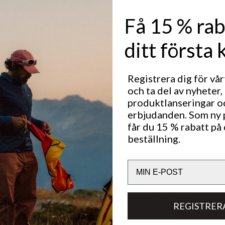
t.
äm och
Få 15 % rab
nen gör
både
ditt första 
ngar.
et.
Registrera dig för vå
och ta del av nyheter,
produktlanseringar o
tten och
erbjudanden. Som ny
får du 15 % rabatt på 
Utmärkt för
beställning.
LIGHT & TECH
OUT
TREKKING
Email
Hållbarhetsegenskaper
REGISTRER