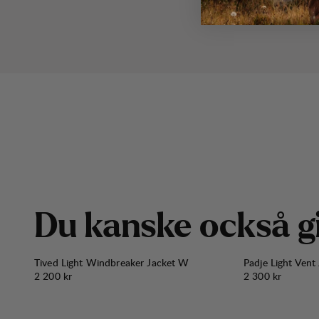
D
u
k
a
n
s
k
e
o
c
k
s
å
g
Tived Light Windbreaker Jacket W
Padje Light Vent
Pris:
Pris:
2 200 kr
2 300 kr