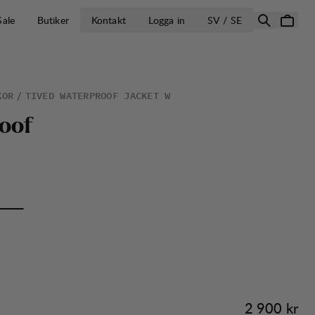
ÖPPNA VÄLJ L
Sale
Butiker
Kontakt
Logga in
SV / SE
KOR
TIVED WATERPROOF JACKET W
o
o
f
Pris:
2 900 kr