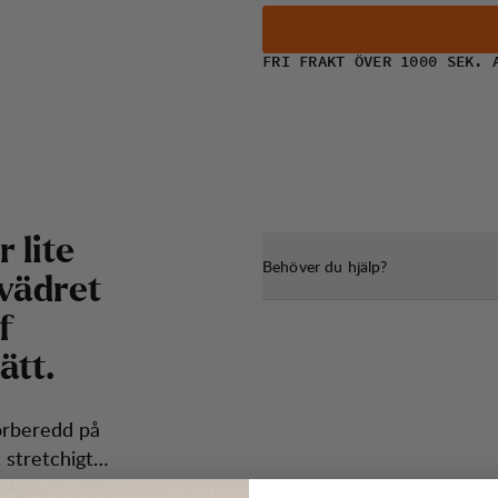
FRI FRAKT ÖVER 1000 SEK. 
r
l
i
t
e
Behöver du hjälp?
v
ä
d
r
e
t
f
ä
t
t
.
förberedd på
 stretchigt
lyester med