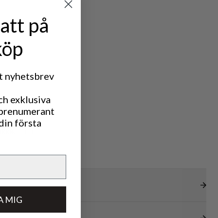
att på
köp
rt nyhetsbrev
ch exklusiva
 prenumerant
din första
DOOR LIFE
A MIG