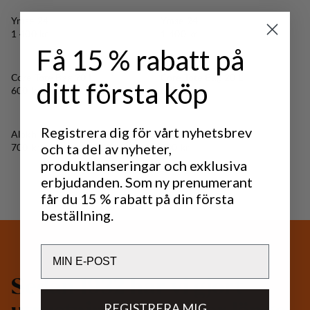
Ymse 24
Ymse 24
Pris:
Pris:
1 400 kr
1 400 kr
Få 15 % rabatt på
Core Tote Bag 20 L
Core Tote Bag 20 L
ditt första köp
Pris:
Pris:
600 kr
600 kr
Registrera dig för vårt nyhetsbrev
Alokh 2
Alokh 2
Pris:
Pris:
och ta del av nyheter,
700 kr
700 kr
produktlanseringar och exklusiva
erbjudanden. Som ny prenumerant
får du 15 % rabatt på din första
beställning.
Email
S
e
d
a
n
1
9
3
2
h
a
r
v
i
g
j
o
r
t
REGISTRERA MIG