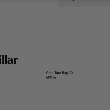
i
l
l
a
r
Core Tote Bag 20 L
Pris:
600 kr