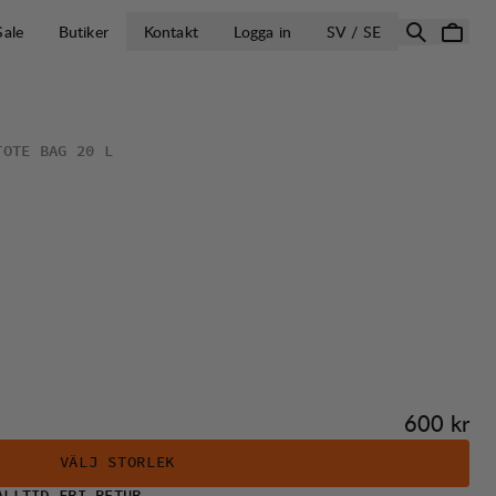
ÖPPNA VÄLJ L
Sale
Butiker
Kontakt
Logga in
SV / SE
TOTE BAG 20 L
Pris:
600 kr
VÄLJ STORLEK