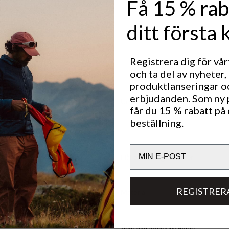
Få 15 % rab
ditt första 
Registrera dig för vå
och ta del av nyheter,
produktlanseringar o
erbjudanden. Som ny
Utmärkt för
får du 15 % rabatt på 
OUTDOOR LIFE
CLASS
beställning.
Email
Hållbarhetsegenskaper
REGISTRER
Material
Tekniska specifikationer