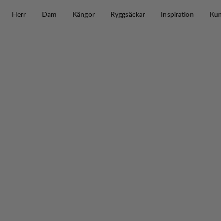
Hoppa till innehåll
Herr
Dam
Kängor
Ryggsäckar
Inspiration
Kun
Core Tote Bag 20 L