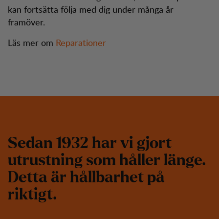
kan fortsätta följa med dig under många år
framöver.
Läs mer om
Reparationer
S
e
d
a
n
1
9
3
2
h
a
r
v
i
g
j
o
r
t
u
t
r
u
s
t
n
i
n
g
s
o
m
h
å
l
l
e
r
l
ä
n
g
e
.
D
e
t
t
a
ä
r
h
å
l
l
b
a
r
h
e
t
p
å
r
i
k
t
i
g
t
.