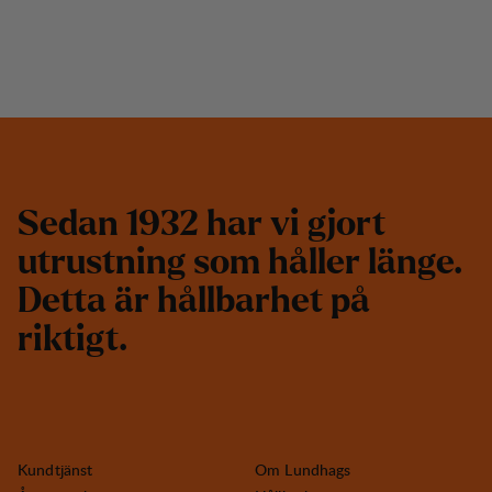
S
e
d
a
n
1
9
3
2
h
a
r
v
i
g
j
o
r
t
u
t
r
u
s
t
n
i
n
g
s
o
m
h
å
l
l
e
r
l
ä
n
g
e
.
D
e
t
t
a
ä
r
h
å
l
l
b
a
r
h
e
t
p
å
r
i
k
t
i
g
t
.
Kundtjänst
Om Lundhags