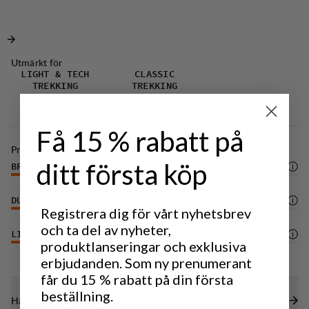
Perfekt för utomhusäventyr under varma dagar.
Klätterhjälmkompatibel huva med elastisk
dragskojustering.
Elastisk dragskojustering i nederkant för optimal
Utmärkt för
passform.
LIGHT & TECH
CLASSIC
TREKKING
TREKKING
Funktionell liten ficka med dragkedja på vänster
sida.
Få 15 % rabatt på
DWR-behandling (100% PFAS-fri) som avvisar
Prestanda
vatten och smuts.
ditt första köp
BREATHABILITY
5
/6
DURABILITY
4
/6
Registrera dig för vårt nyhetsbrev
och ta del av nyheter,
LIGHTWEIGHT
5
/6
produktlanseringar och exklusiva
erbjudanden. Som ny prenumerant
får du 15 % rabatt på din första
beställning.
Hållbarhetsegenskaper