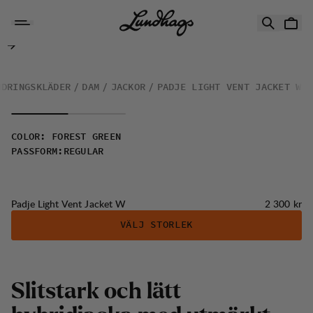
Hoppa till innehåll
Padje Light Vent Jacket W
NDRINGSKLÄDER
DAM
JACKOR
PADJE LIGHT VENT JACKET W
COLOR
:
FOREST GREEN
PASSFORM
:
REGULAR
Pris:
Padje Light Vent Jacket W
2 300 kr
VÄLJ STORLEK
S
l
i
t
s
t
a
r
k
o
c
h
l
ä
t
t