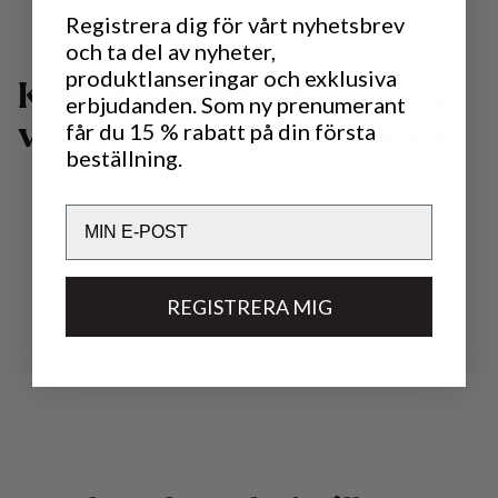
Registrera dig för vårt nyhetsbrev
och ta del av nyheter,
produktlanseringar och exklusiva
K
o
n
s
t
r
u
e
r
a
d
m
e
d
n
å
g
r
a
a
v
erbjudanden. Som ny prenumerant
får du 15 % rabatt på din första
v
ä
r
l
d
e
n
s
b
ä
s
t
a
t
e
k
n
o
l
o
g
i
e
r
.
beställning.
Email
REGISTRERA MIG