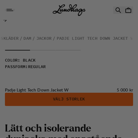
Hoppa till innehåll
Padje Light Tech Down Jacket W
GSKLÄDER
DAM
JACKOR
PADJE LIGHT TECH DOWN JACKET W
COLOR
:
BLACK
PASSFORM
:
REGULAR
Pris:
Padje Light Tech Down Jacket W
5 000 kr
VÄLJ STORLEK
L
ä
t
t
o
c
h
i
s
o
l
e
r
a
n
d
e