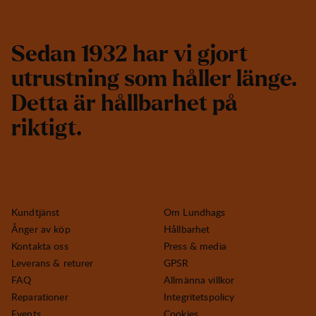
S
e
d
a
n
1
9
3
2
h
a
r
v
i
g
j
o
r
t
u
t
r
u
s
t
n
i
n
g
s
o
m
h
å
l
l
e
r
l
ä
n
g
e
.
D
e
t
t
a
ä
r
h
å
l
l
b
a
r
h
e
t
p
å
r
i
k
t
i
g
t
.
Kundtjänst
Om Lundhags
Ånger av köp
Hållbarhet
Kontakta oss
Press & media
Leverans & returer
GPSR
FAQ
Allmänna villkor
Reparationer
Integritetspolicy
Events
Cookies