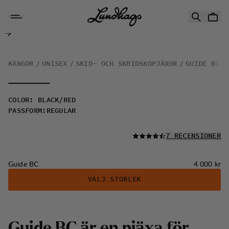
Hoppa till innehåll
Guide BC
KÄNGOR
UNISEX
SKID- OCH SKRIDSKOPJÄXOR
GUIDE BC
COLOR
:
BLACK/RED
PASSFORM
:
REGULAR
LÄS ALLA
7 RECENSIONER
Pris:
Guide BC
4 000 kr
VÄLJ STORLEK
Guide BC är en pjäxa för