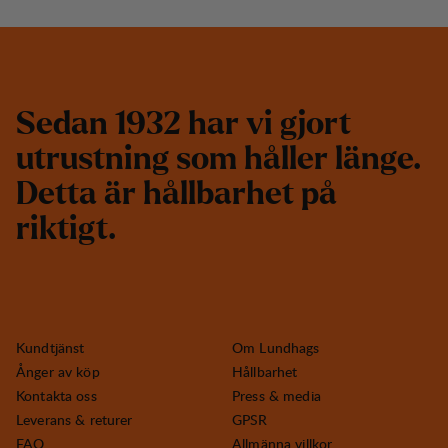
S
e
d
a
n
1
9
3
2
h
a
r
v
i
g
j
o
r
t
u
t
r
u
s
t
n
i
n
g
s
o
m
h
å
l
l
e
r
l
ä
n
g
e
.
D
e
t
t
a
ä
r
h
å
l
l
b
a
r
h
e
t
p
å
r
i
k
t
i
g
t
.
Kundtjänst
Om Lundhags
Ånger av köp
Hållbarhet
Kontakta oss
Press & media
Leverans & returer
GPSR
FAQ
Allmänna villkor