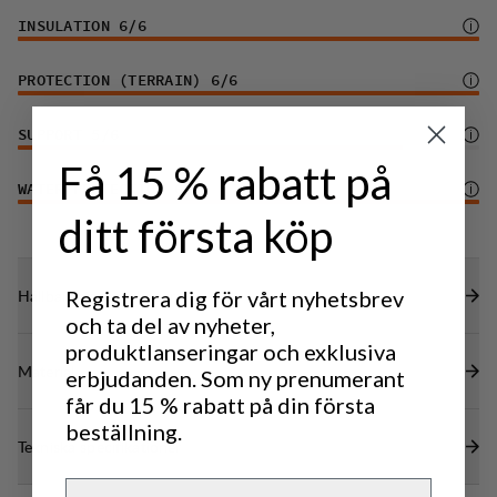
INSULATION
6
/6
PROTECTION (TERRAIN)
6
/6
SUPPORT
5
/6
Få 15 % rabatt på
WATER PROTECTION
6
/6
ditt första köp
Hållbarhetsegenskaper
Registrera dig för vårt nyhetsbrev
och ta del av nyheter,
produktlanseringar och exklusiva
Material
erbjudanden. Som ny prenumerant
får du 15 % rabatt på din första
beställning.
Tekniska specifikationer
Email