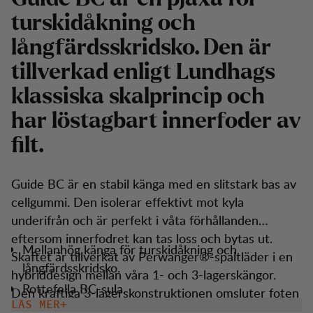
turskidåkning och
långfärdsskridsko. Den är
tillverkad enligt Lundhags
klassiska skalprincip och
har löstagbart innerfoder av
filt.
Guide BC är en stabil känga med en slitstark bas av
cellgummi. Den isolerar effektivt mot kyla
underifrån och är perfekt i våta förhållanden
eftersom innerfodret kan tas loss och bytas ut.
Mellanhög känga för turskidåkning och
Skaftet är tillverkat av Perwanger®-spaltläder i en
långfärdsskridsko.
hybriddesign mellan våra 1- och 3-lagerskängor.
Rottefella BC-sula.
Den kraftiga 3-lagerskonstruktionen omsluter foten
LÄS MER
Certech 4.5-cellgummibas.
och fördelar trycket jämnt över skosnörena. Det