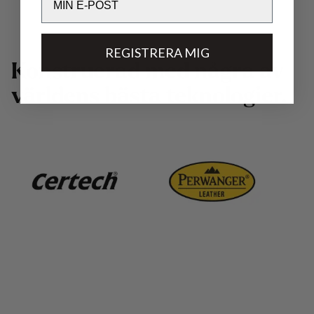
REGISTRERA MIG
K
o
n
s
t
r
u
e
r
a
d
m
e
d
n
å
g
r
a
a
v
v
ä
r
l
d
e
n
s
b
ä
s
t
a
t
e
k
n
o
l
o
g
i
e
r
.