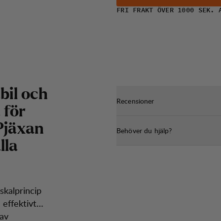
FRI FRAKT ÖVER 1000 SEK. 
bil och
Recensioner
 för
Pjäxan
Behöver du hjälp?
lla
skalprincip
effektivt
 av