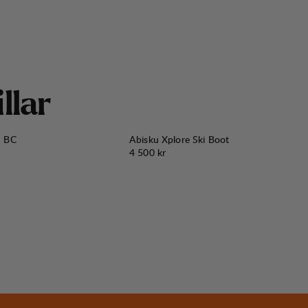
i
l
l
a
r
n BC
Abisku Xplore Ski Boot
Pris:
4 500 kr