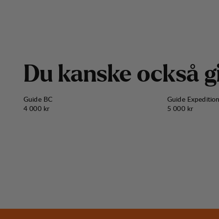
D
u
k
a
n
s
k
e
o
c
k
s
å
g
Guide BC
Guide Expeditio
Pris:
Pris:
4 000 kr
5 000 kr