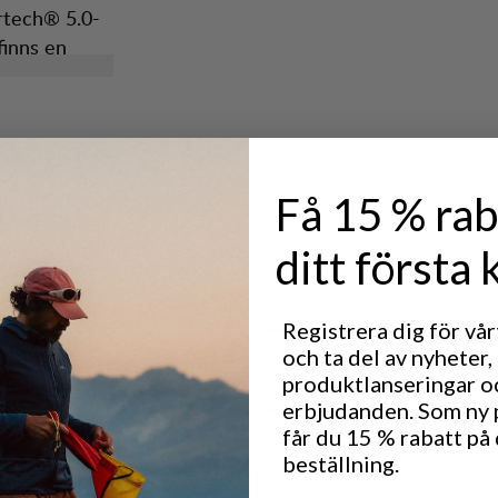
rtech® 5.0-
finns en
 Innerskon är
 75 är gjord
v
lgrepp.
ället
Riva”, 412,
Få 15 % rab
ditt första 
Prestanda
DURABILITY
6
/6
Registrera dig för vå
och ta del av nyheter,
produktlanseringar o
PROTECTION (TERRAIN)
6
/6
erbjudanden. Som ny
får du 15 % rabatt på 
beställning.