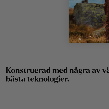
K
o
n
s
t
r
u
e
r
a
d
m
e
d
n
å
g
r
a
a
v
v
b
ä
s
t
a
t
e
k
n
o
l
o
g
i
e
r
.