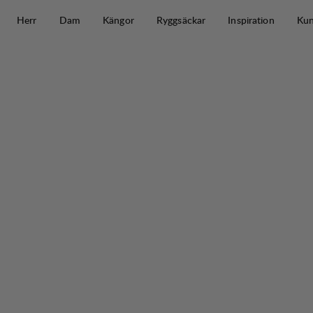
Hoppa till innehåll
Herr
Dam
Kängor
Ryggsäckar
Inspiration
Kun
Guide Expedition 75