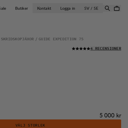
ÖPPNA VÄLJ L
Sale
Butiker
Kontakt
Logga in
SV / SE
 SKRIDSKOPJÄXOR
GUIDE EXPEDITION 75
LÄS ALLA
4 RECENSIONER
Pris:
5 000 kr
VÄLJ STORLEK