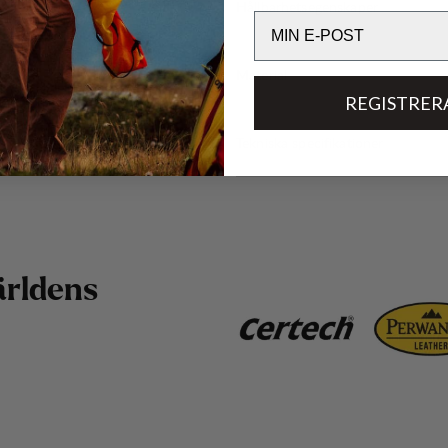
Hållbarhetsegenskaper
Email
Material
REGISTRER
Tekniska specifikationer
ä
r
l
d
e
n
s