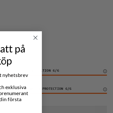
att på
köp
INSULATION
6
/6
rt nyhetsbrev
ch exklusiva
WATER PROTECTION
6
/6
 prenumerant
din första