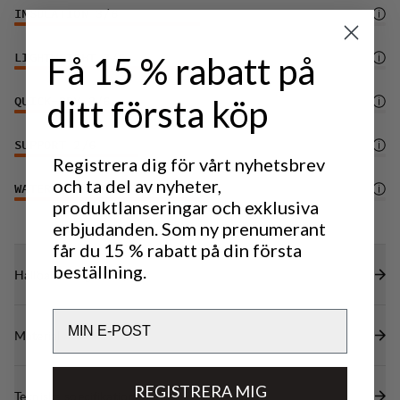
INSULATION
3
/6
Få 15 % rabatt på
LIGHTWEIGHT
3
/6
ditt första köp
QUICK-DRY
3
/6
SUPPORT
2
/6
Registrera dig för vårt nyhetsbrev
och ta del av nyheter,
WATER PROTECTION
3
/6
produktlanseringar och exklusiva
erbjudanden. Som ny prenumerant
får du 15 % rabatt på din första
beställning.
Hållbarhetsegenskaper
Email
Material
REGISTRERA MIG
Tekniska specifikationer