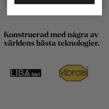
K
o
n
s
t
r
u
e
r
a
d
m
e
d
n
å
g
r
a
a
v
v
ä
r
l
d
e
n
s
b
ä
s
t
a
t
e
k
n
o
l
o
g
i
e
r
.