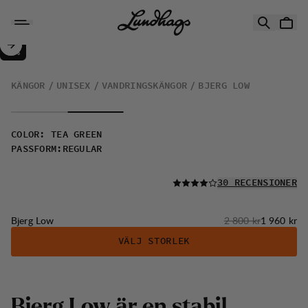
Hoppa till innehåll
Bjerg Low
30%
REA
:
KÄNGOR
UNISEX
VANDRINGSKÄNGOR
BJERG LOW
COLOR
:
TEA GREEN
PASSFORM
:
REGULAR
LÄS ALLA
30 RECENSIONER
Originalpris:
Reapris
:
Bjerg Low
2 800 kr
1 960 kr
VÄLJ STORLEK
B
j
e
r
g
L
o
w
ä
r
e
n
s
t
a
b
i
l