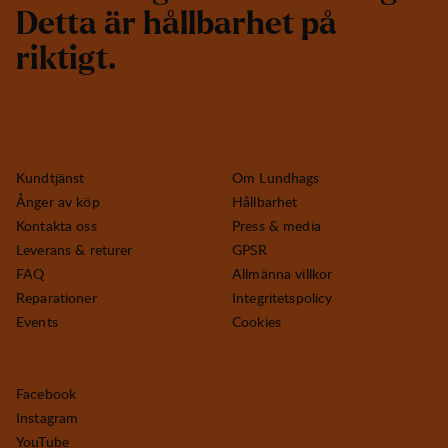
D
e
t
t
a
ä
r
h
å
l
l
b
a
r
h
e
t
p
å
r
i
k
t
i
g
t
.
Kundtjänst
Om Lundhags
Ånger av köp
Hållbarhet
Kontakta oss
Press & media
Leverans & returer
GPSR
FAQ
Allmänna villkor
Reparationer
Integritetspolicy
Events
Cookies
Facebook
Instagram
YouTube