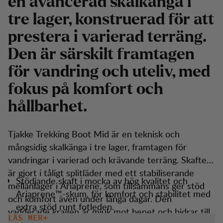
en avancerad skalkänga i
tre lager, konstruerad för att
prestera i varierad terräng.
Den är särskilt framtagen
för vandring och uteliv, med
fokus på komfort och
hållbarhet.
Tjakke Trekking Boot Mid är en teknisk och
mångsidig skalkänga i tre lager, framtagen för
vandringar i varierad och krävande terräng. Skaftet
är gjort i tåligt splitläder med ett stabiliserande
Stödjande skaft i mocka av hög kvalitet och
mellanlager i Ariaprene, som tillsammans ger stöd
Ariaprene™-skum, för komfort och stabilitet med
och komfort även under långa dagar. Den
extra stöd runt fotleden.
vadderade kragen är mjuk mot benet och bidrar till
LÄS MER
Normal passform med rymlig tåbox och bekväm