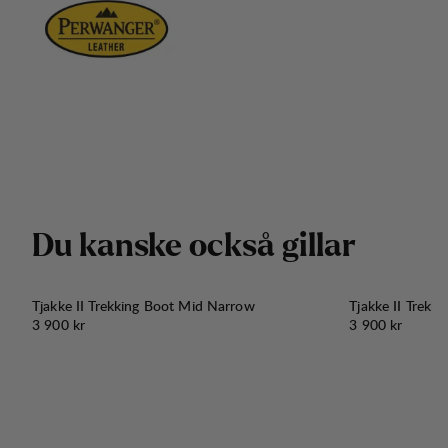
D
u
k
a
n
s
k
e
o
c
k
s
å
g
i
l
l
a
r
Tjakke II Trekking Boot Mid Narrow
Tjakke II Trekk
Pris:
Pris:
3 900 kr
3 900 kr