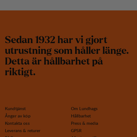
S
e
d
a
n
1
9
3
2
h
a
r
v
i
g
j
o
r
t
u
t
r
u
s
t
n
i
n
g
s
o
m
h
å
l
l
e
r
l
ä
n
g
e
.
D
e
t
t
a
ä
r
h
å
l
l
b
a
r
h
e
t
p
å
r
i
k
t
i
g
t
.
Kundtjänst
Om Lundhags
Ånger av köp
Hållbarhet
Kontakta oss
Press & media
Leverans & returer
GPSR