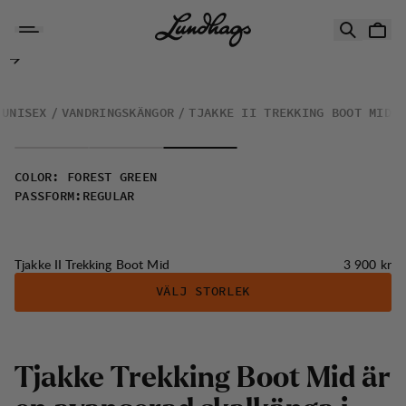
Hoppa till innehåll
Tjakke II Trekking Boot Mid
UNISEX
VANDRINGSKÄNGOR
TJAKKE II TREKKING BOOT MID
COLOR
:
FOREST GREEN
PASSFORM
:
REGULAR
Pris:
Tjakke II Trekking Boot Mid
3 900 kr
VÄLJ STORLEK
Tjakke Trekking Boot Mid är