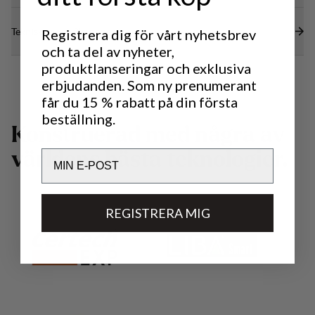
Tekniska specifikationer
Registrera dig för vårt nyhetsbrev
och ta del av nyheter,
produktlanseringar och exklusiva
erbjudanden. Som ny prenumerant
får du 15 % rabatt på din första
beställning.
K
o
n
s
t
r
u
e
r
a
d
m
e
d
n
å
g
r
a
a
v
Email
v
ä
r
l
d
e
n
s
b
ä
s
t
a
t
e
k
n
o
l
o
g
i
e
r
.
REGISTRERA MIG