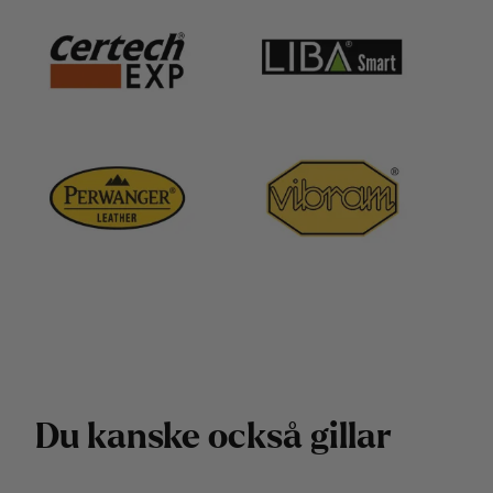
D
u
k
a
n
s
k
e
o
c
k
s
å
g
i
l
l
a
r