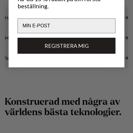
beställning.
Hållbarhetsegenskaper
Email
Material
REGISTRERA MIG
Tekniska specifikationer
K
o
n
s
t
r
u
e
r
a
d
m
e
d
n
å
g
r
a
a
v
v
ä
r
l
d
e
n
s
b
ä
s
t
a
t
e
k
n
o
l
o
g
i
e
r
.