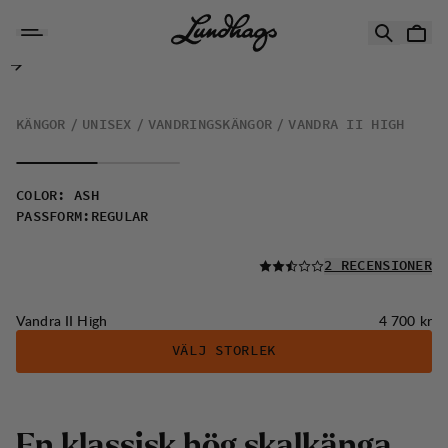
Hoppa till innehåll
Vandra II High
KÄNGOR
UNISEX
VANDRINGSKÄNGOR
VANDRA II HIGH
COLOR
:
ASH
PASSFORM
:
REGULAR
LÄS ALLA
2 RECENSIONER
Pris:
Vandra II High
4 700 kr
VÄLJ STORLEK
En klassisk hög skalkänga.