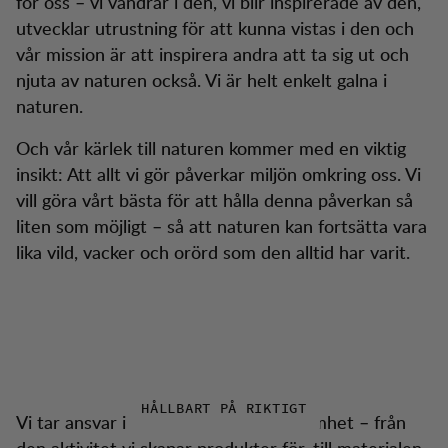
för oss – vi vandrar i den, vi blir inspirerade av den,
utvecklar utrustning för att kunna vistas i den och
vår mission är att inspirera andra att ta sig ut och
njuta av naturen också. Vi är helt enkelt galna i
naturen.
Och vår kärlek till naturen kommer med en viktig
insikt: Att allt vi gör påverkar miljön omkring oss. Vi
vill göra vårt bästa för att hålla denna påverkan så
liten som möjligt – så att naturen kan fortsätta vara
lika vild, vacker och orörd som den alltid har varit.
HÅLLBART PÅ RIKTIGT
Vi tar ansvar i alla delar av vår verksamhet – från
den aktivitet vi skapar produkter för, till materialen