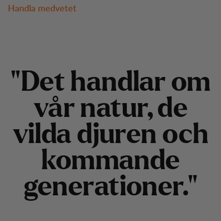
Handla medvetet
"
D
e
t
h
a
n
d
l
a
r
o
m
v
å
r
n
a
t
u
r
,
d
e
v
i
l
d
a
d
j
u
r
e
n
o
c
h
k
o
m
m
a
n
d
e
g
e
n
e
r
a
t
i
o
n
e
r
.
"