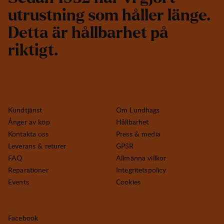
u
t
r
u
s
t
n
i
n
g
s
o
m
h
å
l
l
e
r
l
ä
n
g
e
.
D
e
t
t
a
ä
r
h
å
l
l
b
a
r
h
e
t
p
å
r
i
k
t
i
g
t
.
Kundtjänst
Om Lundhags
Ånger av köp
Hållbarhet
Kontakta oss
Press & media
Leverans & returer
GPSR
FAQ
Allmänna villkor
Reparationer
Integritetspolicy
Events
Cookies
Facebook