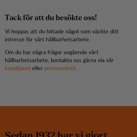
Tack för att du besökte oss!
Vi hoppas att du hittade något som väckte ditt
intresse för vårt hållbarhetsarbete.
Om du har några frågor angående vårt
hållbarhetsarbete, kontakta oss gärna via vår
kundtjänst
eller
presscentret.
S
e
d
a
n
1
9
3
2
h
a
r
v
i
g
j
o
r
t