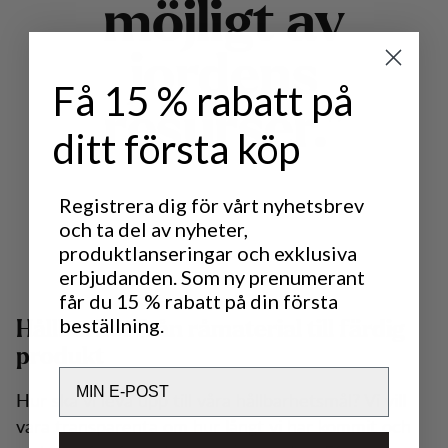
m
ö
j
l
i
g
t
a
v
j
o
r
d
e
n
s
Få 15 % rabatt på
r
e
s
u
r
s
e
r
.
"
ditt första köp
Registrera dig för vårt nyhetsbrev
och ta del av nyheter,
produktlanseringar och exklusiva
erbjudanden. Som ny prenumerant
får du 15 % rabatt på din första
beställning.
Hållbarhet från råmaterial till färdig
produkt
Email
Hur ska vi leva upp till våra hållbarhetsmål? Vi vill
vara transparenta om hur långt vi har kommit och