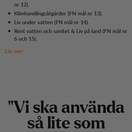
nr 12).
Klimhandlingsåtgärder (FN mål nr 13).
Liv under vatten (FN mål nr 14).
Rent vatten och sanitet & Liv på land (FN mål nr
6 och 15).
Läs mer
"
V
i
s
k
a
a
n
v
ä
n
d
a
s
å
l
i
t
e
s
o
m