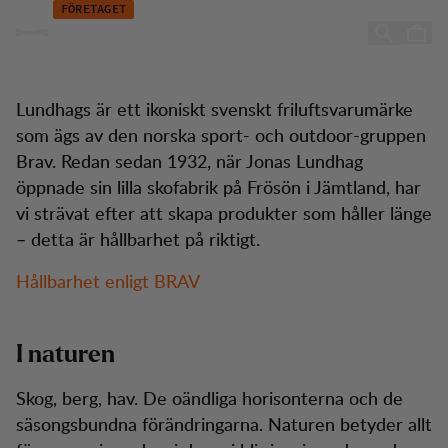
Hållbarhet
Hoppa till innehåll
FÖRETAGET
Hållbarhet
Lundhags är ett ikoniskt svenskt friluftsvarumärke
som ägs av den norska sport- och outdoor-gruppen
Brav. Redan sedan 1932, när Jonas Lundhag
öppnade sin lilla skofabrik på Frösön i Jämtland, har
vi strävat efter att skapa produkter som håller länge
– detta är hållbarhet på riktigt.
Hållbarhet enligt BRAV
I naturen
Skog, berg, hav. De oändliga horisonterna och de
säsongsbundna förändringarna. Naturen betyder allt