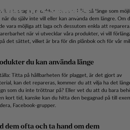
dla medvetet
dtjänst
Season 
n är att skapa produkter som ska hålla så länge som möjl
 när du själv inte vill eller kan använda dem längre. Om 
de vara möjliga att laga och dessutom enkla att reparera.
parerbarhet när vi utvecklar våra produkter, vi vill förläng
på det sättet, vilket är bra för din plånbok och för vår mil
rodukter du kan använda länge
tälla: Titta på hållbarheten för plagget, är det gjort av
erial, kan det repareras, kommer du att vilja ha det länge
ign som du inte tröttnar på? Eller vet du att du bara be
n kort tid, kanske kan du hitta den begagnad på till exe
adera, Facebook-grupper.
nd dem ofta och ta hand om dem