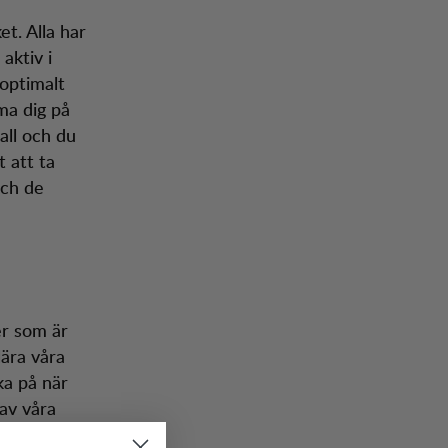
t. Alla har
aktiv i
optimalt
ma dig på
all och du
 att ta
och de
ker som är
lära våra
ka på när
av våra