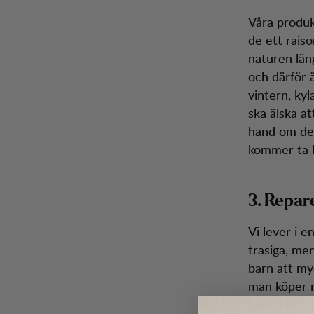
Våra produk
de ett raiso
naturen län
och därför 
vintern, kyl
ska älska a
hand om dem
kommer ta 
3. Repar
Vi lever i e
trasiga, me
barn att my
man köper n
kängor. Klä