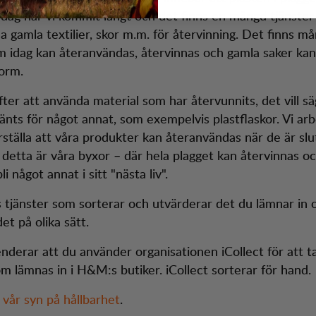
. Idag har vi kommit långt och det finns en mängd tjänster
a gamla textilier, skor m.m. för återvinning. Det finns m
m idag kan återanvändas, återvinnas och gamla saker kan f
form.
efter att använda material som har återvunnits, det vill s
vänts för något annat, som exempelvis plastflaskor. Vi ar
rställa att våra produkter kan återanvändas när de är slut 
detta är våra byxor – där hela plagget kan återvinnas o
li något annat i sitt "nästa liv".
 tjänster som sorterar och utvärderar det du lämnar in 
et på olika sätt.
derar att du använder organisationen iCollect för att 
om lämnas in i H&M:s butiker. iCollect sorterar för hand.
m
vår syn på hållbarhet
.