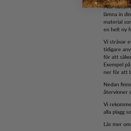
i vår natur
lämna in din
material so
en helt ny 
Vi strävar 
tidigare an
för att säke
Exempel på 
ner för att b
Nedan finns
återvinner d
Vi rekommen
alla plagg s
Läs mer o