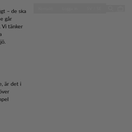
ÖPPNA VÄLJ L
Sale
Butiker
Kontakt
Logga in
SV / SE
igt – de ska
de går
 Vi tänker
a
jö.
, är det i
höver
mpel