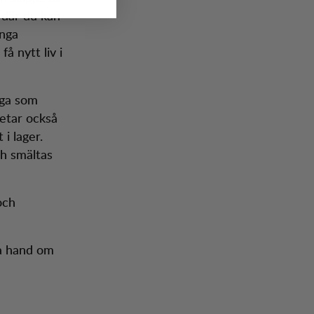
 där du kan
ånga
å nytt liv i
äga som
betar också
i lager.
ch smältas
och
ta hand om