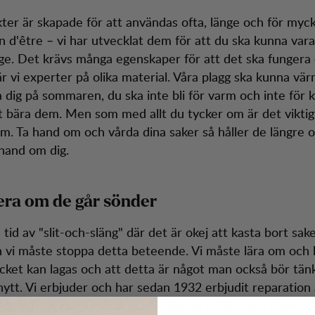
ter är skapade för att användas ofta, länge och för mycke
n d'être – vi har utvecklat dem för att du ska kunna vara 
ge. Det krävs många egenskaper för att det ska fungera 
är vi experter på olika material. Våra plagg ska kunna vär
a dig på sommaren, du ska inte bli för varm och inte för k
tt bära dem. Men som med allt du tycker om är det viktigt
. Ta hand om och vårda dina saker så håller de längre 
hand om dig.
era om de går sönder
n tid av "slit-och-släng" där det är okej att kasta bort sa
n vi måste stoppa detta beteende. Vi måste lära om och 
cket kan lagas och att detta är något man också bör tän
ytt. Vi erbjuder och har sedan 1932 erbjudit reparation 
der och ryggsäckar kan också lämnas in för reparation.