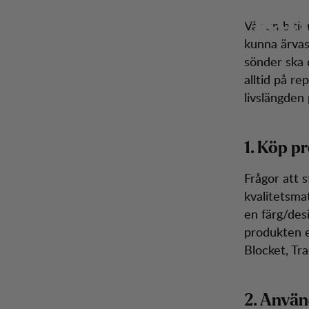
Han
Handla medvetet
Hoppa till innehåll
Herr
Dam
Kängor
Ryggsäckar
Inspiration
Kun
Vår ambitio
kunna ärvas
sönder ska 
alltid på re
livslängden 
1. Köp p
Frågor att s
kvalitetsmat
en färg/des
produkten e
Blocket, Tr
2. Anvä