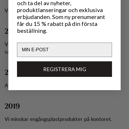
och ta del av nyheter,
produktlanseringar och exklusiva
Vi minskar antalet kollektioner till en per år.
erbjudanden. Som ny prenumerant
får du 15 % rabatt på din första
beställning.
2018
Vi gör våra produkter tillgängliga för uthyrning i
Email
samarbete med Outdoorbuddies.
REGISTRERA MIG
2018
Alla våra produkter är helt fria från fluorocarbons.
2019
Vi minskar engångsplastprodukter på kontoret.