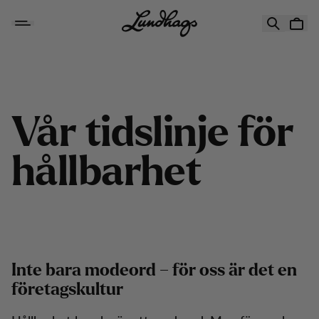
Hoppa till innehåll
Vår tidslinje för hållbarhet
V
å
r
t
i
d
s
l
i
n
j
e
f
ö
r
h
å
l
l
b
a
r
h
e
t
Inte bara modeord – för oss är det en
företagskultur