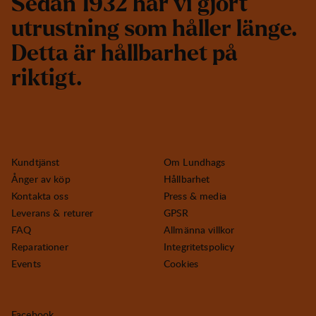
S
e
d
a
n
1
9
3
2
h
a
r
v
i
g
j
o
r
t
u
t
r
u
s
t
n
i
n
g
s
o
m
h
å
l
l
e
r
l
ä
n
g
e
.
D
e
t
t
a
ä
r
h
å
l
l
b
a
r
h
e
t
p
å
r
i
k
t
i
g
t
.
Kundtjänst
Om Lundhags
Ånger av köp
Hållbarhet
Kontakta oss
Press & media
Leverans & returer
GPSR
FAQ
Allmänna villkor
Reparationer
Integritetspolicy
Events
Cookies
Facebook