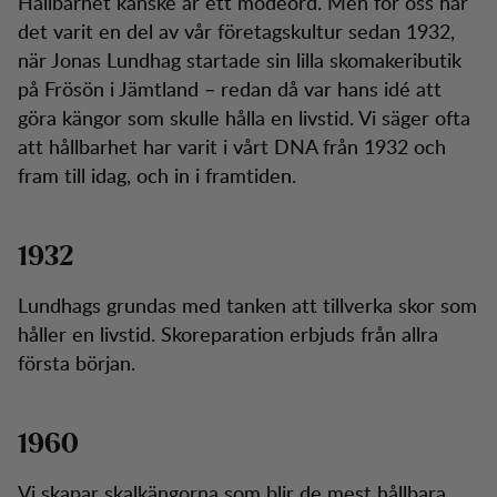
Hållbarhet kanske är ett modeord. Men för oss har
det varit en del av vår företagskultur sedan 1932,
när Jonas Lundhag startade sin lilla skomakeributik
på Frösön i Jämtland – redan då var hans idé att
göra kängor som skulle hålla en livstid. Vi säger ofta
att hållbarhet har varit i vårt DNA från 1932 och
fram till idag, och in i framtiden.
1932
Lundhags grundas med tanken att tillverka skor som
håller en livstid. Skoreparation erbjuds från allra
första början.
1960
Vi skapar skalkängorna som blir de mest hållbara