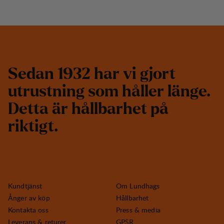
S
e
d
a
n
1
9
3
2
h
a
r
v
i
g
j
o
r
t
u
t
r
u
s
t
n
i
n
g
s
o
m
h
å
l
l
e
r
l
ä
n
g
e
.
D
e
t
t
a
ä
r
h
å
l
l
b
a
r
h
e
t
p
å
r
i
k
t
i
g
t
.
Kundtjänst
Om Lundhags
Ånger av köp
Hållbarhet
Kontakta oss
Press & media
Leverans & returer
GPSR