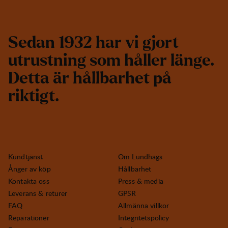
S
e
d
a
n
1
9
3
2
h
a
r
v
i
g
j
o
r
t
u
t
r
u
s
t
n
i
n
g
s
o
m
h
å
l
l
e
r
l
ä
n
g
e
.
D
e
t
t
a
ä
r
h
å
l
l
b
a
r
h
e
t
p
å
r
i
k
t
i
g
t
.
Kundtjänst
Om Lundhags
Ånger av köp
Hållbarhet
Kontakta oss
Press & media
Leverans & returer
GPSR
FAQ
Allmänna villkor
Reparationer
Integritetspolicy