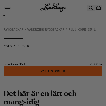
Hoppa till innehåll
Fulu Core 35 L
RYGGSÄCKAR
VANDRINGSRYGGSÄCKAR
FULU CORE 35 L
COLOR
:
CLOVER
Pris:
Fulu Core 35 L
2 300 kr
VÄLJ STORLEK
Det här är en lätt och
mångsidig