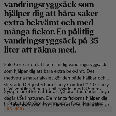
vandringsryggsäck som
hjälper dig att bära saker
extra bekvämt och med
många fickor. En pålitlig
vandringsryggsäck på 35
liter att räkna med.
Fulu Core är en lätt och smidig vandringsryggsäck
som hjälper dig att bära extra bekvämt. Det
medvetna materialvalet gör den både hållbar och
slitstark. Det justerbara Carry Comfort™ 1.0-Carry
Välventilerad och stabil ryggdel med 3,5 mm
System är utformat för att ge bra stöd under långa
stålram
dagar ute i naturen. De många fickorna hjälper dig
Stabilt höftbälte konstruerat i flera densiteter
att organisera din utrustning och dina tillhörigheter
LÄS MER
Flera utvändiga stretchfickor gör att du enkelt kan
på valfritt sätt.