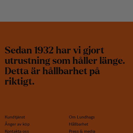
S
e
d
a
n
1
9
3
2
h
a
r
v
i
g
j
o
r
t
u
t
r
u
s
t
n
i
n
g
s
o
m
h
å
l
l
e
r
l
ä
n
g
e
.
D
e
t
t
a
ä
r
h
å
l
l
b
a
r
h
e
t
p
å
r
i
k
t
i
g
t
.
Kundtjänst
Om Lundhags
Ånger av köp
Hållbarhet
Kontakta oss
Press & media