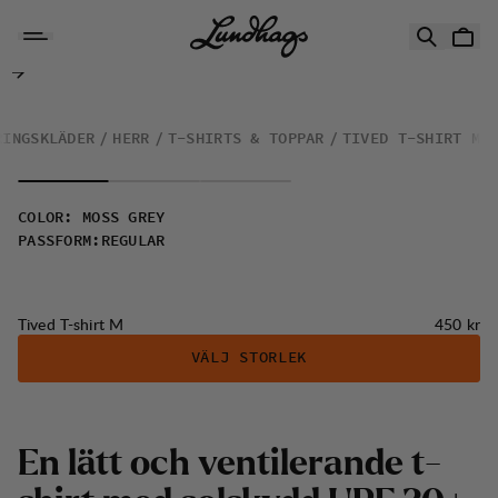
Hoppa till innehåll
Tived T-shirt M
RINGSKLÄDER
HERR
T-SHIRTS & TOPPAR
TIVED T-SHIRT M
COLOR
:
MOSS GREY
PASSFORM
:
REGULAR
Pris:
Tived T-shirt M
450 kr
VÄLJ STORLEK
E
n
l
ä
t
t
o
c
h
v
e
n
t
i
l
e
r
a
n
d
e
t
-