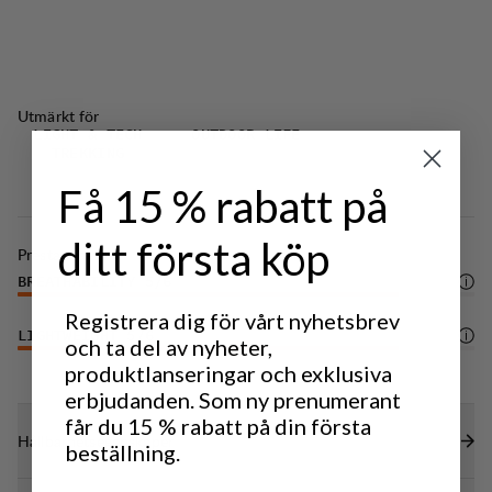
Utmärkt för
LIGHT & TECH
OUTDOOR LIFE
TREKKING
Få 15 % rabatt på
ditt första köp
Prestanda
BREATHABILITY
5
/6
Registrera dig för vårt nyhetsbrev
LIGHTWEIGHT
5
/6
och ta del av nyheter,
produktlanseringar och exklusiva
erbjudanden. Som ny prenumerant
får du 15 % rabatt på din första
Hållbarhetsegenskaper
beställning.