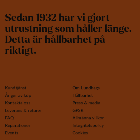
S
e
d
a
n
1
9
3
2
h
a
r
v
i
g
j
o
r
t
u
t
r
u
s
t
n
i
n
g
s
o
m
h
å
l
l
e
r
l
ä
n
g
e
.
D
e
t
t
a
ä
r
h
å
l
l
b
a
r
h
e
t
p
å
r
i
k
t
i
g
t
.
Kundtjänst
Om Lundhags
Ånger av köp
Hållbarhet
Kontakta oss
Press & media
Leverans & returer
GPSR
FAQ
Allmänna villkor
Reparationer
Integritetspolicy
Events
Cookies