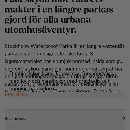
m
a
k
t
e
r
i
e
n
l
ä
n
g
r
e
p
a
r
k
a
s
g
j
o
r
d
f
ö
r
a
l
l
a
u
r
b
a
n
a
u
t
o
m
h
u
s
ä
v
e
n
t
y
r
.
Stockholm Waterproof Parka är en längre vattentät
parkas i stilren design. Det slitstarka 3-
lagersmaterialet har en mjuk borstad insida som gör
den extra skön. Samtidigt som den är vattentät har
Dubbla fickor fram. Toppmatad förvaringsficka
den god andningsförmåga. En riktigt snygg stilren
med lock och handfickor med dragkedja och
parkas som tillsammans med ett mellanlager eller
öppning från sidorna.
tunn dunjacka passar även på vintern. Detta är en
LÄS MER
Tvåvägsdragkedja fram.
Lundhags Exclusive - endast tillgänglig i Lundhags
Justerbar huva med elastiskt snöre fram och
egna butiker & webshop.
kardborrband bak.
Recensioner
Justerbart ärmslut med kardborreband.