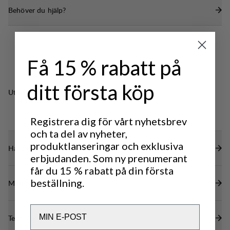
Innerficka för telefonen i mesh.
Behöver du hjälp?
Få 15 % rabatt på
ditt första köp
Utmärkt för
OUTDOOR LIFE
Registrera dig för vårt nyhetsbrev
och ta del av nyheter,
produktlanseringar och exklusiva
Hållbarhetsegenskaper
erbjudanden. Som ny prenumerant
får du 15 % rabatt på din första
beställning.
Material
Email
Tekniska specifikationer