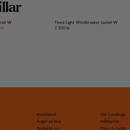
i
l
l
a
r
orak W
Tived Light Windbreaker Jacket W
s
:
Pris:
 kr
2 200 kr
Kundtjänst
Om Lundhags
Ånger av köp
Hållbarhet
Kontakta oss
Press & media