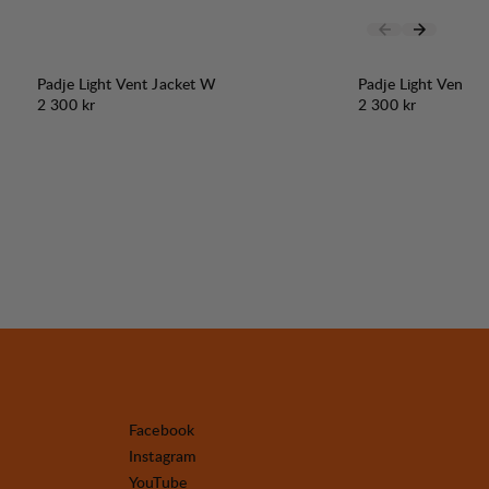
Padje Light Vent Jacket W
Padje Light Vent J
Pris:
Pris:
2 300 kr
2 300 kr
Facebook
Instagram
YouTube