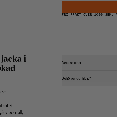
FRI FRAKT ÖVER 1000 SEK. 
j
a
c
k
a
i
Recensioner
ö
k
a
d
Behöver du hjälp?
are
ilitet.
isk bomull,