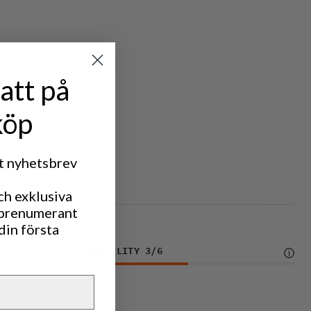
att på
köp
rt nyhetsbrev
ch exklusiva
 prenumerant
din första
DURABILITY
3
/6