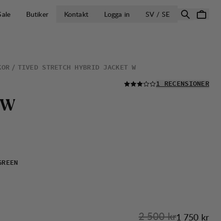
ÖPPNA VÄLJ L
Sale
Butiker
Kontakt
Logga in
SV / SE
KOR
TIVED STRETCH HYBRID JACKET W
LÄS ALLA
1 RECENSIONER
W
GREEN
Originalpris:
2 500 kr
Reapris
:
1 750 kr