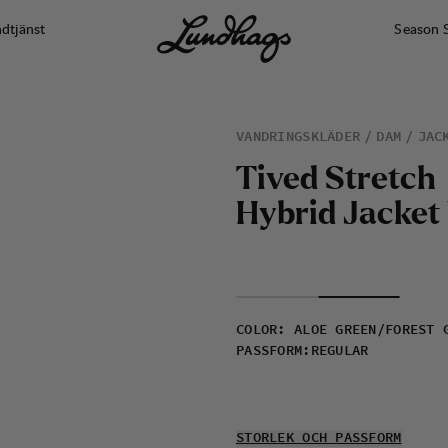
dtjänst
Season 
VANDRINGSKLÄDER
DAM
JAC
T
i
v
e
d
S
t
r
e
t
c
h
H
y
b
r
i
d
J
a
c
k
e
t
COLOR
:
ALOE GREEN/FOREST 
PASSFORM
:
REGULAR
STORLEK OCH PASSFORM