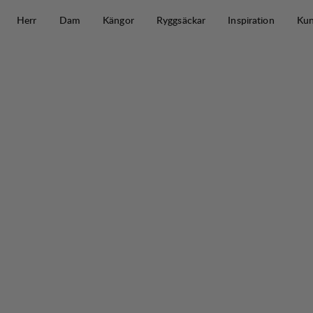
Hoppa till innehåll
Herr
Dam
Kängor
Ryggsäckar
Inspiration
Kun
Tived Stretch Hybrid Jacket W
30%
REA
: