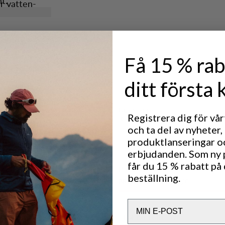
t.
är vatten-
 vilket gör
ter. De
n har en
g under
 ficka.
Få 15 % rab
ditt första 
Utmärkt för
Registrera dig för vå
CLASSIC TREKKING
och ta del av nyheter,
produktlanseringar o
erbjudanden. Som ny
får du 15 % rabatt på 
Prestanda
beställning.
BREATHABILITY
5
/6
Email
LIGHTWEIGHT
5
/6