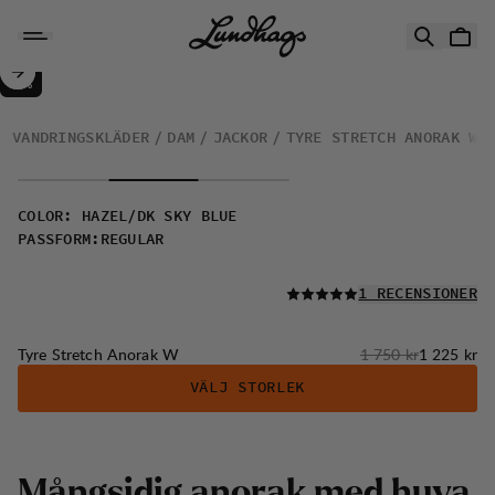
Hoppa till innehåll
Tyre Stretch Anorak W
30%
REA
:
VANDRINGSKLÄDER
DAM
JACKOR
TYRE STRETCH ANORAK W
COLOR
:
HAZEL/DK SKY BLUE
PASSFORM
:
REGULAR
LÄS ALLA
1 RECENSIONER
Originalpris:
Reapris
:
Tyre Stretch Anorak W
1 750 kr
1 225 kr
VÄLJ STORLEK
M
å
n
g
s
i
d
i
g
a
n
o
r
a
k
m
e
d
h
u
v
a