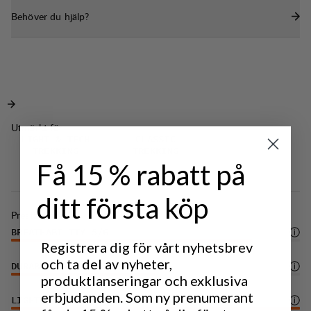
Behöver du hjälp?
Utmärkt för
LIGHT & TECH
CLASSIC
TREKKING
TREKKING
Få 15 % rabatt på
ditt första köp
Prestanda
BREATHABILITY
5
/6
Registrera dig för vårt nyhetsbrev
och ta del av nyheter,
DURABILITY
3
/6
produktlanseringar och exklusiva
erbjudanden. Som ny prenumerant
LIGHTWEIGHT
6
/6