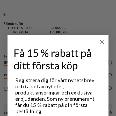
Perfekt för utomhusäventyr under varma dagar.
Klätterhjälmkompatibel huva med elastisk
dragskojustering.
Elastisk dragskojustering i nederkant för optimal
Utmärkt för
passform.
LIGHT & TECH
CLASSIC
TREKKING
TREKKING
Funktionell liten ficka med dragkedja på vänster
sida.
Få 15 % rabatt på
DWR-behandling (100% PFAS-fri) som avvisar
Prestanda
vatten och smuts.
ditt första köp
BREATHABILITY
5
/6
DURABILITY
4
/6
Registrera dig för vårt nyhetsbrev
och ta del av nyheter,
LIGHTWEIGHT
5
/6
produktlanseringar och exklusiva
erbjudanden. Som ny prenumerant
får du 15 % rabatt på din första
beställning.
Hållbarhetsegenskaper