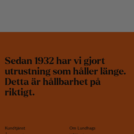
S
e
d
a
n
1
9
3
2
h
a
r
v
i
g
j
o
r
t
u
t
r
u
s
t
n
i
n
g
s
o
m
h
å
l
l
e
r
l
ä
n
g
e
.
D
e
t
t
a
ä
r
h
å
l
l
b
a
r
h
e
t
p
å
r
i
k
t
i
g
t
.
Kundtjänst
Om Lundhags