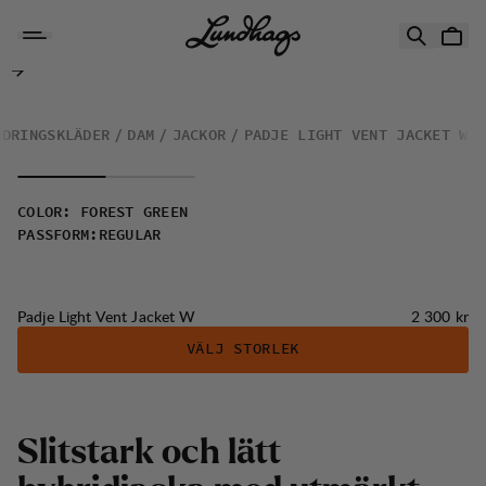
Hoppa till innehåll
Padje Light Vent Jacket W
NDRINGSKLÄDER
DAM
JACKOR
PADJE LIGHT VENT JACKET W
COLOR
:
FOREST GREEN
PASSFORM
:
REGULAR
Pris:
Padje Light Vent Jacket W
2 300 kr
VÄLJ STORLEK
S
l
i
t
s
t
a
r
k
o
c
h
l
ä
t
t