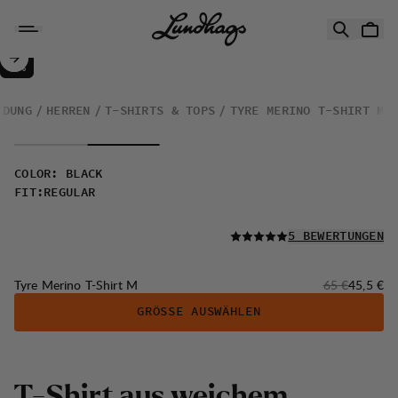
Zum Inhalt springen
Tyre Merino T-Shirt M
30%
VERKAUF
:
IDUNG
HERREN
T-SHIRTS & TOPS
TYRE MERINO T-SHIRT M
COLOR
:
BLACK
FIT
:
REGULAR
LESEN SIE ALLE
5 BEWERTUNGEN
Originalpreis:
Verkaufs
Tyre Merino T-Shirt M
65 €
45,5 €
GRÖSSE AUSWÄHLEN
T
-
S
h
i
r
t
a
u
s
w
e
i
c
h
e
m
,