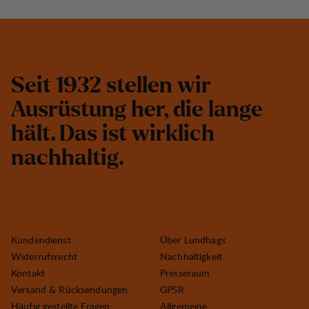
S
e
i
t
1
9
3
2
s
t
e
l
l
e
n
w
i
r
A
u
s
r
ü
s
t
u
n
g
h
e
r
,
d
i
e
l
a
n
g
e
h
ä
l
t
.
D
a
s
i
s
t
w
i
r
k
l
i
c
h
n
a
c
h
h
a
l
t
i
g
.
Kundendienst
Über Lundhags
Widerrufsrecht
Nachhaltigkeit
Kontakt
Presseraum
Versand & Rücksendungen
GPSR
Häufig gestellte Fragen
Allgemeine