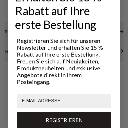
Rabatt auf Ihre
erste Bestellung
Transparenz
Registrieren Sie sich für unseren
Newsletter und erhalten Sie 15 %
Technische Daten
Rabatt auf Ihre erste Bestellung.
Freuen Sie sich auf Neuigkeiten,
Produktneuheiten und exklusive
Angebote direkt in Ihrem
Posteingang.
Email
D
a
s
k
ö
n
n
t
e
I
h
n
e
n
a
u
c
h
g
e
f
a
l
l
e
n
REGISTRIEREN