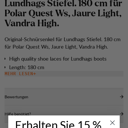
L
u
n
d
h
a
g
s
S
t
i
e
f
e
l
.
1
8
0
c
m
f
ü
r
P
o
l
a
r
Q
u
e
s
t
W
s
,
J
a
u
r
e
L
i
g
h
t
,
V
a
n
d
r
a
H
i
g
h
.
Original-Schnürsenkel für Lundhags Stiefel. 180 cm
für Polar Quest Ws, Jaure Light, Vandra High.
High quality shoe laces for Lundhags boots
Length: 180 cm
MEHR LESEN
Bewertungen
Hilfe benötigt?
Erhalten Sie 15 %