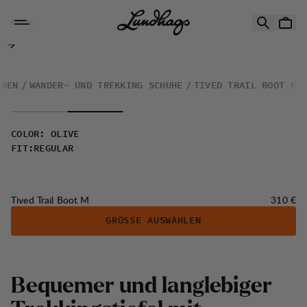
Zum Inhalt springen
Tived Trail Boot M
RREN
WANDER- UND TREKKING SCHUHE
TIVED TRAIL BOOT M
COLOR
:
OLIVE
FIT
:
REGULAR
Preis:
Tived Trail Boot M
310 €
GRÖSSE AUSWÄHLEN
Bequemer und langlebiger