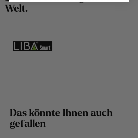
W
e
l
t
.
D
a
s
k
ö
n
n
t
e
I
h
n
e
n
a
u
c
h
g
e
f
a
l
l
e
n