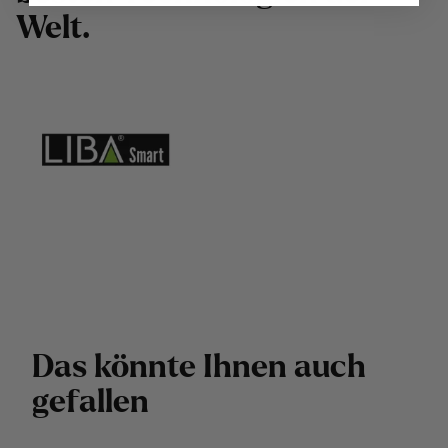
W
e
l
t
.
D
a
s
k
ö
n
n
t
e
I
h
n
e
n
a
u
c
h
g
e
f
a
l
l
e
n