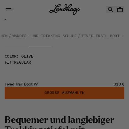
Zum Inhalt springen
Tived Trail Boot W
AMEN
WANDER- UND TREKKING SCHUHE
TIVED TRAIL BOOT W
COLOR
:
OLIVE
FIT
:
REGULAR
Preis:
Tived Trail Boot W
310 €
GRÖSSE AUSWÄHLEN
Bequemer und langlebiger