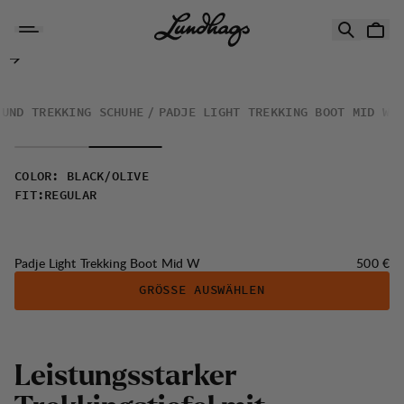
Zum Inhalt springen
Padje Light Trekking Boot Mid W
 UND TREKKING SCHUHE
PADJE LIGHT TREKKING BOOT MID W
COLOR
:
BLACK/OLIVE
FIT
:
REGULAR
Preis:
Padje Light Trekking Boot Mid W
500 €
GRÖSSE AUSWÄHLEN
Leistungsstarker