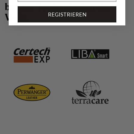
b
e
s
t
e
n
T
e
c
h
n
o
l
o
g
i
e
n
d
e
r
REGISTRIEREN
W
e
l
t
.