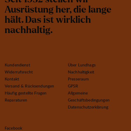
A
u
s
r
ü
s
t
u
n
g
h
e
r
,
d
i
e
l
a
n
g
e
h
ä
l
t
.
D
a
s
i
s
t
w
i
r
k
l
i
c
h
n
a
c
h
h
a
l
t
i
g
.
Kundendienst
Über Lundhags
Widerrufsrecht
Nachhaltigkeit
Kontakt
Presseraum
Versand & Rücksendungen
GPSR
Häufig gestellte Fragen
Allgemeine
Reparaturen
Geschäftsbedingungen
Datenschutzerklärung
Facebook