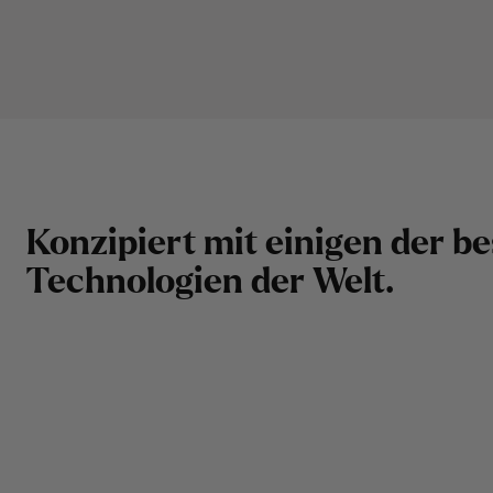
K
o
n
z
i
p
i
e
r
t
m
i
t
e
i
n
i
g
e
n
d
e
r
b
e
T
e
c
h
n
o
l
o
g
i
e
n
d
e
r
W
e
l
t
.