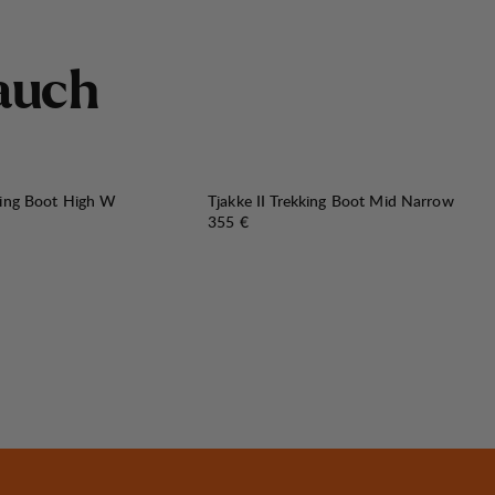
a
u
c
h
king Boot High W
Tjakke II Trekking Boot Mid Narrow
Preis:
355 €