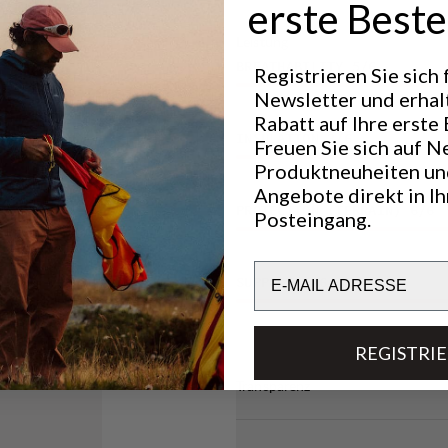
erste Beste
Leistung
BREATHABILITY
5
/6
Registrieren Sie sich
Newsletter und erhal
Rabatt auf Ihre erste 
INSULATION
3
/6
Freuen Sie sich auf N
Produktneuheiten un
Angebote direkt in I
PROTECTION (TERRAIN)
6
/6
Posteingang.
Email
SUPPORT
6
/6
REGISTRI
Transparenz