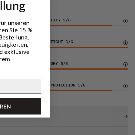
llung
DURABILITY
5
/6
 für unseren
ten Sie 15 %
Bestellung.
LIGHTWEIGHT
6
/6
euigkeiten,
d exklusive
hrem
QUICK-DRY
6
/6
WATER PROTECTION
5
/6
EREN