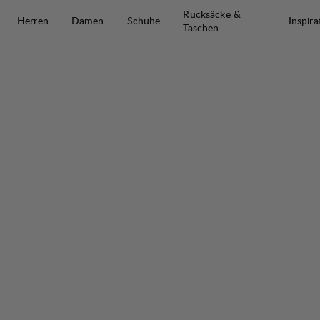
Zum Inhalt springen
Rucksäcke &
Herren
Damen
Schuhe
Inspira
Taschen
Mira II Ws Lt High Wide
50%
VERKAUF
: