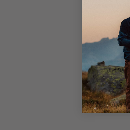
Personen mit höheren Fußgewölben eignet.
Producerad i Portugal.