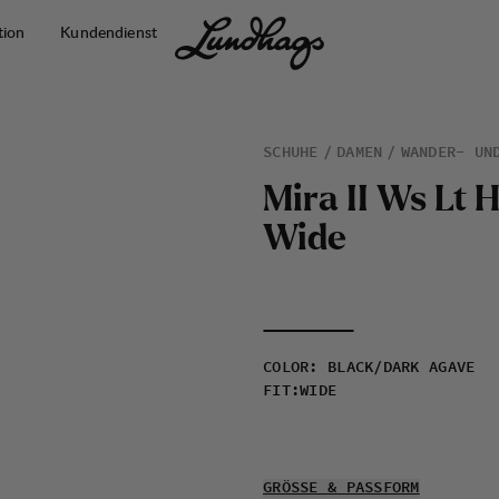
tion
Kundendienst
SCHUHE
DAMEN
WANDER- UN
M
i
r
a
I
I
W
s
L
t
W
i
d
e
COLOR
:
BLACK/DARK AGAVE
FIT
:
WIDE
GRÖSSE & PASSFORM