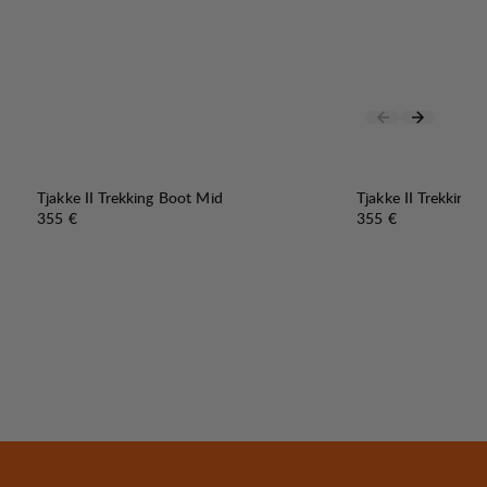
Tjakke II Trekking Boot Mid
Tjakke II Trekking
Preis:
Preis:
355 €
355 €