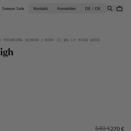
LAND AUSWÄH
Season Sale
Kontakt
Anmelden
DE / DE
D TREKKING SCHUHE
MIRA II WS LT HIGH WIDE
H
i
g
h
Originalpreis:
540 €
Verkaufs
270 €