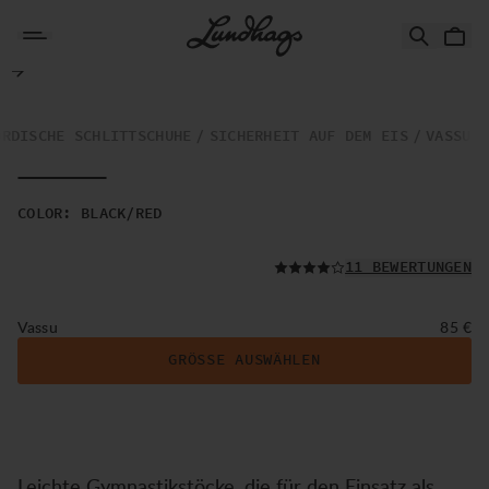
Zum Inhalt springen
Vassu
ORDISCHE SCHLITTSCHUHE
SICHERHEIT AUF DEM EIS
VASSU
COLOR
:
BLACK/RED
LESEN SIE ALLE
11 BEWERTUNGEN
Preis:
Vassu
85 €
GRÖSSE AUSWÄHLEN
Leichte Gymnastikstöcke, die für den Einsatz als