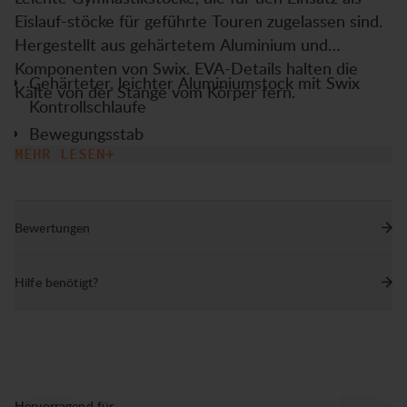
Eislauf-stöcke für geführte Touren zugelassen sind.
Hergestellt aus gehärtetem Aluminium und
Komponenten von Swix. EVA-Details halten die
Gehärteter, leichter Aluminiumstock mit Swix
Kälte von der Stange vom Körper fern.
Kontrollschlaufe
Bewegungsstab
MEHR LESEN
Komponenten von Swix
EVA-Details für zusätzliche Wärme und
Schwimmfähigkeit
Bewertungen
Reflektierend
Runde Spitzen mit schützender Spitzenabdeckung
Hilfe benötigt?
Schwimmt horizontal, wenn es angeschlossen
oder demontiert wird
Hervorragend für