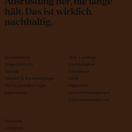
A
u
s
r
ü
s
t
u
n
g
h
e
r
,
d
i
e
l
a
n
g
e
h
ä
l
t
.
D
a
s
i
s
t
w
i
r
k
l
i
c
h
n
a
c
h
h
a
l
t
i
g
.
Kundendienst
Über Lundhags
Widerrufsrecht
Nachhaltigkeit
Kontakt
Presseraum
Versand & Rücksendungen
GPSR
Häufig gestellte Fragen
Allgemeine
Reparaturen
Geschäftsbedingungen
Datenschutzerklärung
Facebook
Instagram